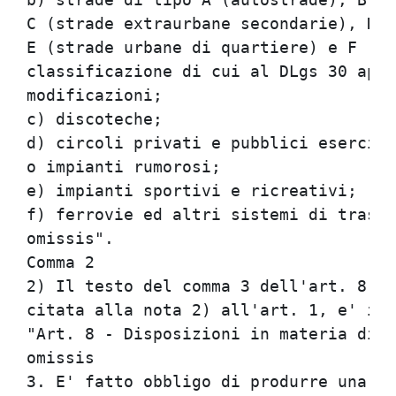
C (strade extraurbane secondarie), D (
E (strade urbane di quartiere) e F (st
classificazione di cui al DLgs 30 apri
modificazioni;                        
c) discoteche;                        
d) circoli privati e pubblici esercizi
o impianti rumorosi;                  
e) impianti sportivi e ricreativi;    
f) ferrovie ed altri sistemi di traspo
omissis".                             
Comma 2                               
2) Il testo del comma 3 dell'art. 8 de
citata alla nota 2) all'art. 1, e' il 
"Art. 8 - Disposizioni in materia di i
omissis                               
3. E' fatto obbligo di produrre una va