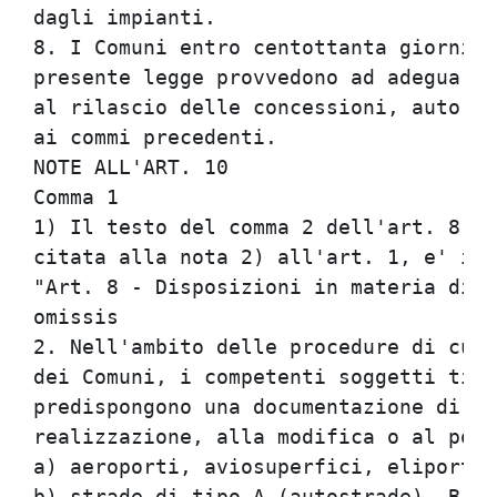
dagli impianti.                       
8. I Comuni entro centottanta giorni d
presente legge provvedono ad adeguare 
al rilascio delle concessioni, autoriz
ai commi precedenti.                  
NOTE ALL'ART. 10                      
Comma 1                               
1) Il testo del comma 2 dell'art. 8 de
citata alla nota 2) all'art. 1, e' il 
"Art. 8 - Disposizioni in materia di i
omissis                               
2. Nell'ambito delle procedure di cui 
dei Comuni, i competenti soggetti tito
predispongono una documentazione di im
realizzazione, alla modifica o al pote
a) aeroporti, aviosuperfici, eliporti;
b) strade di tipo A (autostrade), B (s