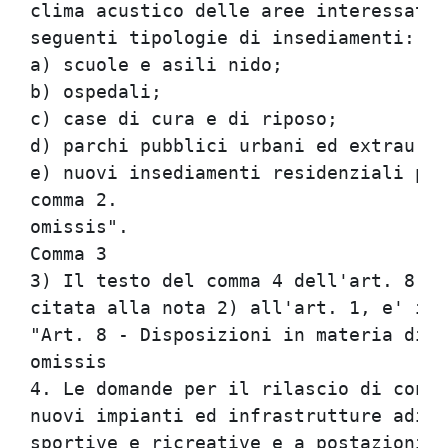
clima acustico delle aree interessate 
seguenti tipologie di insediamenti:   
a) scuole e asili nido;               
b) ospedali;                          
c) case di cura e di riposo;          
d) parchi pubblici urbani ed extraurba
e) nuovi insediamenti residenziali pro
comma 2.                              
omissis".                             
Comma 3                               
3) Il testo del comma 4 dell'art. 8 de
citata alla nota 2) all'art. 1, e' il 
"Art. 8 - Disposizioni in materia di i
omissis                               
4. Le domande per il rilascio di conce
nuovi impianti ed infrastrutture adibi
sportive e ricreative e a postazioni d