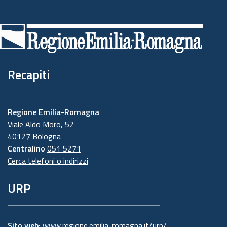
Piè
di
pagina
Recapiti
Regione Emilia-Romagna
Viale Aldo Moro, 52
40127 Bologna
Centralino
051 5271
Cerca telefoni o indirizzi
URP
Sito web:
www.regione.emilia-romagna.it/urp/