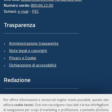
Numero verde:
800.66.22.00
Scrivici
:
e-mail
-
PEC
Trasparenza
Amministrazione trasparente
Note legali e copyright
Privacy e Cookie
Dichiarazione di accessibilità
Redazione
Informazioni sul Burert
Per offrire informazioni e servizi nel miglior modo possibile, questo sito
e contatti
utilizza
cookie tecnici
. Essi non raccolgono i tuoi dati e le tue informazioni
di navigazione per scopi di marketing e profilazione, e pertanto possono