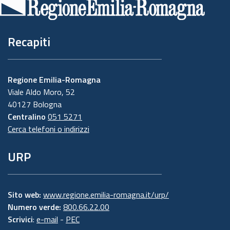
pagina
Recapiti
Regione Emilia-Romagna
Viale Aldo Moro, 52
40127 Bologna
Centralino
051 5271
Cerca telefoni o indirizzi
URP
Sito web:
www.regione.emilia-romagna.it/urp/
Numero verde:
800.66.22.00
Scrivici
:
e-mail
-
PEC