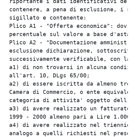
riportante i dati identificativi del m
contenere, a pena di esclusione, i seg
sigillato e contenente:               
Plico A1 - "Offerta economica": dovra'
percentuale sul valore a base d'asta; 
Plico A2 - "Documentazione amministrat
esclusione dichiarazione, sottoscritta
successivamente verificabile, con la q
a1) di non trovarsi in alcuna condizio
all'art. 10, DLgs 65/00;              
a2) di essere iscritta da almeno tre a
Camera di Commercio, o ente equivalent
categoria di attivita' oggetto dell'ap
a3) di avere realizzato un fatturato c
1999 - 2000 almeno pari a Lire 1.000.0
a4) di avere realizzato nel triennio 1
analogo a quelli richiesti nel present