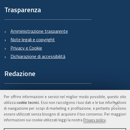
Trasparenza
Amministrazione trasparente
Note legali e copyright
Privacy e Cookie
Dichiarazione di accessibilità
Redazione
Informazioni sul Burert
Per offrire informazioni e servizi nel miglior modo possibile, questo sito
e contatti
utilizza
cookie tecnici
. Essi non raccolgono i tuoi dati e le tue informazioni
di navigazione per scopi di marketing e profilazione, e pertanto possono
essere utilizzati senza bisogno di acquisire il tuo consenso. Per maggiori
informazioni sui cookie utilizzati leggi la nostra
Privacy policy
.
C.F. 800.625.903.79