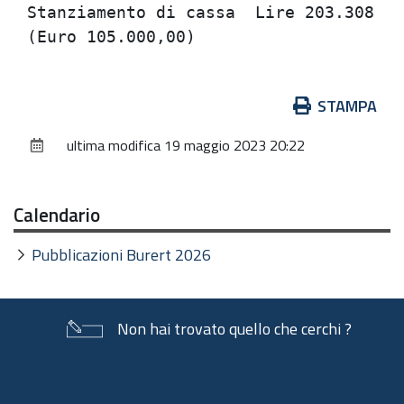
Stanziamento di cassa  Lire 203.308.35
Azioni
STAMPA
sul
ultima modifica
19 maggio 2023 20:22
documento
Calendario
Pubblicazioni Burert 2026
Non hai trovato quello che cerchi ?
Piè