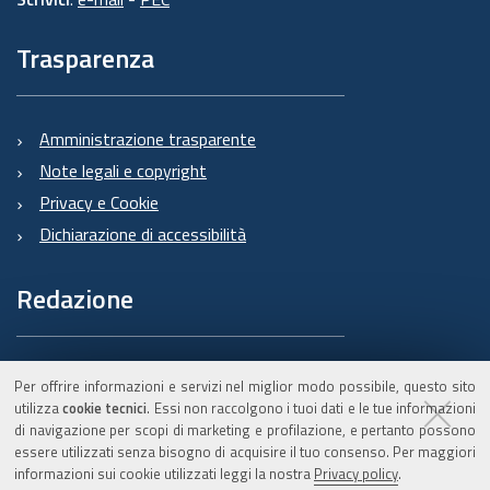
Trasparenza
Amministrazione trasparente
Note legali e copyright
Privacy e Cookie
Dichiarazione di accessibilità
Redazione
Informazioni sul Burert
Per offrire informazioni e servizi nel miglior modo possibile, questo sito
e contatti
utilizza
cookie tecnici
. Essi non raccolgono i tuoi dati e le tue informazioni
di navigazione per scopi di marketing e profilazione, e pertanto possono
essere utilizzati senza bisogno di acquisire il tuo consenso. Per maggiori
informazioni sui cookie utilizzati leggi la nostra
Privacy policy
.