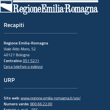
di
pagina
Recapiti
Regione Emilia-Romagna
Viale Aldo Moro, 52
40127 Bologna
Centralino
051 5271
Cerca telefoni o indirizzi
URP
Sito web:
www.regione.emilia-romagna.it/urp/
Numero verde:
800.66.22.00
Scrivici
:
e-mail
-
PEC