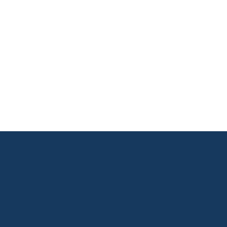
       

       

       

       

       
