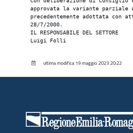
Con deliberazione di Consiglio c
approvata la variante parziale a
precedentemente adottata con att
28/7/2000.                      
IL RESPONSABILE DEL SETTORE     
ultima modifica
19 maggio 2023 20:22
Piè
di
pagina