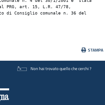
omunale n. 4 del 30/1/2001 e' stata      
l PRG, art. 15, L.R. 47/78,              
o di Consiglio comunale n. 36 del        
                                         
                                         
Azioni
STAMPA
sul
documento
Non hai trovato quello che cerchi ?