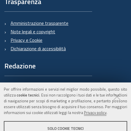
Trasparenza
Amministrazione trasparente
Note legali e copyright
Privacy e Cookie
Dichiarazione di accessibilità
Redazione
Informazioni sul Burert
Per offrire informazioni e servizi nel miglior modo possibile, questo sito
e contatti
utilizza
cookie tecnici
. Essi non raccolgono i tuoi dati e le tue informazioni
di navigazione per scopi di marketing e profilazione, e pertanto possono
essere utilizzati senza bisogno di acquisire il tuo consenso. Per maggiori
informazioni sui cookie utilizzati leggi la nostra
Privacy policy
.
C.F. 800.625.903.79
SOLO COOKIE TECNICI