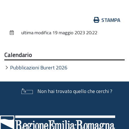
Azioni
STAMPA
sul
ultima modifica
19 maggio 2023 20:22
documento
Calendario
Pubblicazioni Burert 2026
Non hai trovato quello che cerchi ?
Piè
di
pagina