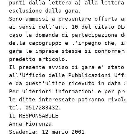
punti dalla lettera a) alla lettera d)
esclusione dalla gara.                
Sono ammessi a presentare offerta anch
ai sensi dell'art. 10 del citato DLgs 
caso la domanda di partecipazione dovr
della capogruppo e l'impegno che, in c
gara le imprese stesse si conformerann
predetto articolo.                    
Il presente avviso di gara e' stato in
all'Ufficio delle Pubblicazioni Uffici
e da quest'ultimo ricevuto in data 8/2
Per ulteriori informazioni e per prend
le ditte interessate potranno rivolger
tel. 051/283432.                      
IL RESPONSABILE                       
Anna Fiorenza                         