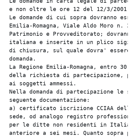
Le domande in carta legale di partecip
e non oltre le ore 12 del 12/3/2001.  
Le domande di cui sopra dovranno esser
Emilia-Romagna, Viale Aldo Moro n. 38 
Patrimonio e Provveditorato; dovranno 
italiana e inserite in un plico sigill
di chiusura, sul quale dovra' essere s
domanda.                              
La Regione Emilia-Romagna, entro 30 gi
della richiesta di partecipazione, pro
ai soggetti ammessi.                  
Nella domanda di partecipazione le soc
seguente documentazione:              
a) certificato iscrizione CCIAA della 
sede, od analogo registro professional
per le ditte non residenti in Italia, 
anteriore a sei mesi. Quanto sopra pot