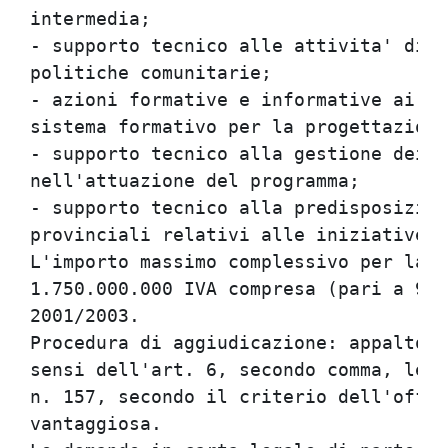
intermedia;                           
- supporto tecnico alle attivita' di v
politiche comunitarie;                
- azioni formative e informative ai so
sistema formativo per la progettazione
- supporto tecnico alla gestione dei r
nell'attuazione del programma;        
- supporto tecnico alla predisposizion
provinciali relativi alle iniziative c
L'importo massimo complessivo per la p
1.750.000.000 IVA compresa (pari a 903
2001/2003.                            
Procedura di aggiudicazione: appalto c
sensi dell'art. 6, secondo comma, lett
n. 157, secondo il criterio dell'offer
vantaggiosa.                          