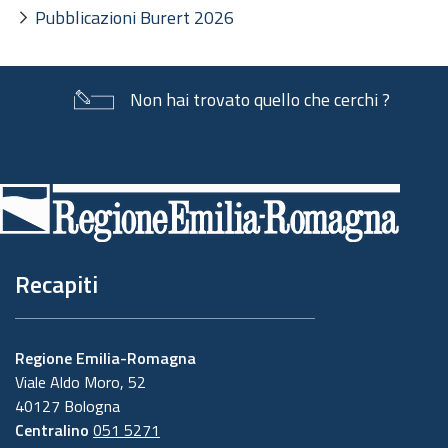
Pubblicazioni Burert 2026
Non hai trovato quello che cerchi ?
Piè
di
pagina
Recapiti
Regione Emilia-Romagna
Viale Aldo Moro, 52
40127 Bologna
Centralino
051 5271