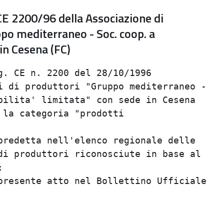
CE 2200/96 della Associazione di
ppo mediterraneo - Soc. coop. a
 in Cesena (FC)
. CE n. 2200 del 28/10/1996              
 di produttori "Gruppo mediterraneo -    
ilita' limitata" con sede in Cesena      
la categoria "prodotti                   
                                         
redetta nell'elenco regionale delle      
i produttori riconosciute in base al     
                                         
resente atto nel Bollettino Ufficiale    
                                         
                                         