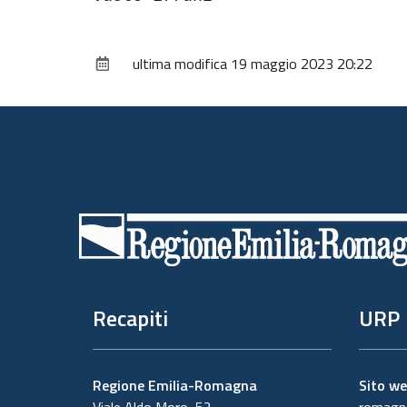
ultima modifica
19 maggio 2023 20:22
Piè
di
pagina
Recapiti
URP
Regione Emilia-Romagna
Sito w