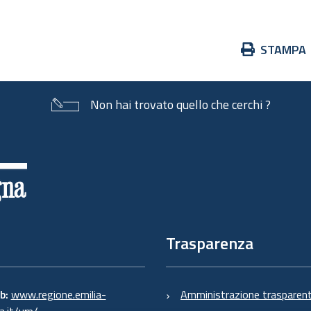
Azioni
STAMPA
sul
documento
Non hai trovato quello che cerchi ?
Trasparenza
eb:
www.regione.emilia-
Amministrazione trasparen