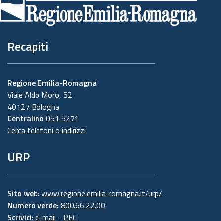
pagina
Recapiti
Regione Emilia-Romagna
Viale Aldo Moro, 52
40127 Bologna
Centralino
051 5271
Cerca telefoni o indirizzi
URP
Sito web:
www.regione.emilia-romagna.it/urp/
Numero verde:
800.66.22.00
Scrivici
:
e-mail
-
PEC