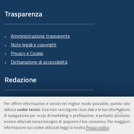
Trasparenza
Amministrazione trasparente
Note legali e copyright
Privacy e Cookie
Dichiarazione di accessibilità
Redazione
Informazioni sul Burert
Per offrire informazioni e servizi nel miglior modo possibile, questo sito
e contatti
utilizza
cookie tecnici
. Essi non raccolgono i tuoi dati e le tue informazioni
di navigazione per scopi di marketing e profilazione, e pertanto possono
essere utilizzati senza bisogno di acquisire il tuo consenso. Per maggiori
informazioni sui cookie utilizzati leggi la nostra
Privacy policy
.