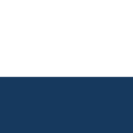
       

       

       

       

       
