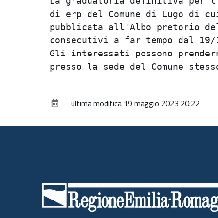
La graduatoria definitiva per l'
di erp del Comune di Lugo di cui
pubblicata all'Albo pretorio del
consecutivi a far tempo dal 19/1
Gli interessati possono prendern
ultima modifica
19 maggio 2023 20:22
Piè
di
pagina