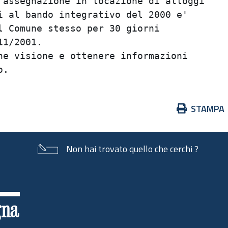
assegnazione in locazione di alloggi     
 al bando integrativo del 2000 e'        
 Comune stesso per 30 giorni             
1/2001.                                  
e visione e ottenere informazioni        
Azioni
STAMPA
sul
documento
Non hai trovato quello che cerchi ?