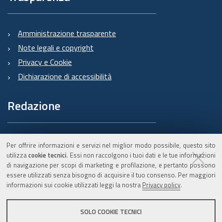
Amministrazione trasparente
Note legali e copyright
Privacy e Cookie
Dichiarazione di accessibilità
Redazione
Informazioni sul Burert
Per offrire informazioni e servizi nel miglior modo possibile, questo sito
e contatti
utilizza
cookie tecnici
. Essi non raccolgono i tuoi dati e le tue informazioni
di navigazione per scopi di marketing e profilazione, e pertanto possono
essere utilizzati senza bisogno di acquisire il tuo consenso. Per maggiori
informazioni sui cookie utilizzati leggi la nostra
Privacy policy
.
C.F. 800.625.903.79
SOLO COOKIE TECNICI