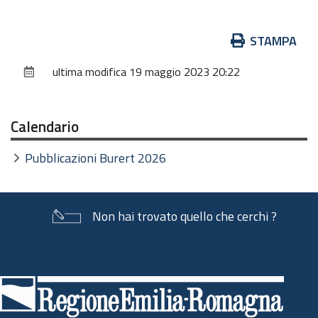
Azioni
STAMPA
sul
ultima modifica
19 maggio 2023 20:22
documento
Calendario
Pubblicazioni Burert 2026
Non hai trovato quello che cerchi ?
Piè
di
pagina