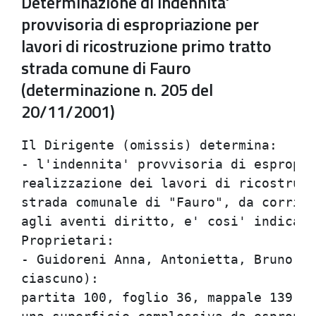
Determinazione di indennita'
provvisoria di espropriazione per
lavori di ricostruzione primo tratto
strada comune di Fauro
(determinazione n. 205 del
20/11/2001)
Il Dirigente (omissis) determina:                                               
- l'indennita' provvisoria di espropriazione occorrente alla                    
realizzazione dei lavori di ricostruzione del primo tratto della                
strada comunale di "Fauro", da corrispondere a titolo provvisorio               
agli aventi diritto, e' cosi' indicata.                                         
Proprietari:                                                                    
- Guidoreni Anna, Antonietta, Bruno, Erminia e Rodolfo (per 1/5                 
ciascuno):                                                                      
partita 100, foglio 36, mappale 139 parte, mq. da espropriare 348 per           
una superficie complessiva da espropriare pari a mq. 348:                       
a) coltura praticata sulle aree seminativo di collina;                          
b) valore agricolo medio: Lire 1.500;                                           
c) indennita' base di esproprio ai sensi dell'art. 16 della Legge               
865/71: Lire 522.000 (Euro 269,59);                                             
d) indennita' in caso di cessione volontaria ai sensi dell'art. 12              
(indennita' in caso di cessione volontaria di soggetto non                      
coltivatore) della Legge 865/71: Lire 783.000;                                  
e) indennita' in caso di cessione volontaria ai sensi dell'art. 17              
(indennita' spettante al coltivatore diretto, in caso di cessione               
volontaria) della Legge 865/71: Lire 1.566.000;                                 
- Bazzani Fabio (comproprietario per 1/3):                                      
partita 11093, foglio 37, mappale 374 per una superficie di mq. 67 ed           
una superficie complessiva da espropriare pari a mq. 22,33:                     
a) coltura praticata sulle aree seminativo di collina;                          
b) valore agricolo medio: Lire 1.500;                                           
c) indennita' base di esproprio ai sensi dell'art. 16 della Legge               
865/71: Lire 33.495 (Euro 17,30);                                               
d) indennita' in caso di cessione volontaria ai sensi dell'art. 12              
(indennita' in caso di cessione volontaria di soggetto non                      
coltivatore) della Legge 865/71: Lire 50.242;                                   
e) indennita' in caso di cessione volontaria ai sensi dell'art. 17              
(indennita' spettante al coltivatore diretto, in caso di cessione               
volontaria) della Legge 865/71: Lire 100.485;                                   
- Bazzani Fabio (proprietario):                                                 
partita 1, foglio 37, mappale 369 per una superficie da espropriare             
di mq. 157 per una superficie complessiva da espropriare pari a mq.             
157:                                                                            
a) coltura praticata sulle aree seminativo di collina;                          
b) valore agricolo medio: Lire 1.500;                                           
c) indennita' base di esproprio ai sensi dell'art. 16 della Legge               
865/71: Lire 235.000 (Euro 121,63);                                             
d) indennita' in caso di cessione volontaria ai sensi dell'art. 12              
(indennita' in caso di cessione volontaria di soggetto non                      
coltivatore) della Legge 865/71: Lire 353.250;                                  
e) indennita' in caso di cessione volontaria ai sensi dell'art. 17              
(indennita' spettante al coltivatore diretto, in caso di cessione               
volontaria) della Legge 865/71: Lire 706.500;                                   
- Bernardi Gianfranco (proprietario)                                            
partita 7174, foglio 37, mappale 367 per una superficie da                      
espropriare di mq. 166 per una superficie complessiva da espropriare            
pari a mq. 166:                                                                 
a) coltura praticata sulle aree seminativo di collina;                          
b) valore agricolo medio: Lire 1.500;                                           
c) indennita' base di esproprio ai sensi dell'art. 16 della Legge               
865/71: Lire 249.000 (Euro 128,60);                                             
d) indennita' in caso di cessione volontaria ai sensi dell'art. 12              
(indennita' in caso di cessione volontaria di soggetto non                      
coltivatore) della Legge 865/71: Lire 373.500;                              