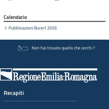
documento
Calendario
Pubblicazioni Burert 2026
Non hai trovato quello che cerchi ?
Piè
di
pagina
Recapiti