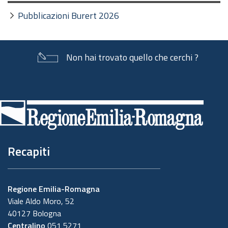
Pubblicazioni Burert 2026
Non hai trovato quello che cerchi ?
Piè
di
pagina
Recapiti
Regione Emilia-Romagna
Viale Aldo Moro, 52
40127 Bologna
Centralino
051 5271