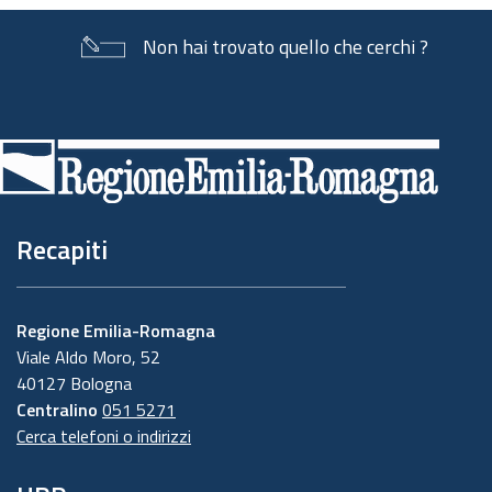
Non hai trovato quello che cerchi ?
Piè
di
pagina
Recapiti
Regione Emilia-Romagna
Viale Aldo Moro, 52
40127 Bologna
Centralino
051 5271
Cerca telefoni o indirizzi