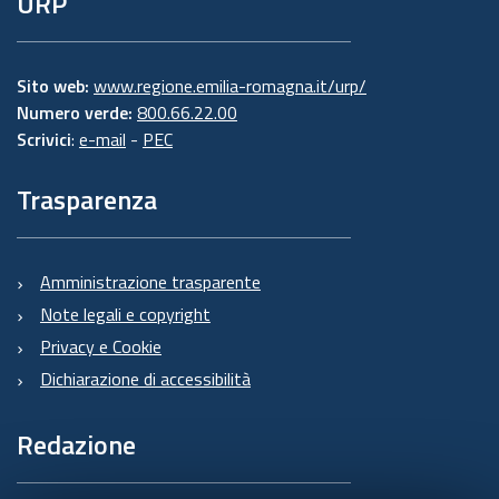
URP
Sito web:
www.regione.emilia-romagna.it/urp/
Numero verde:
800.66.22.00
Scrivici
:
e-mail
-
PEC
Trasparenza
Amministrazione trasparente
Note legali e copyright
Privacy e Cookie
Dichiarazione di accessibilità
Redazione