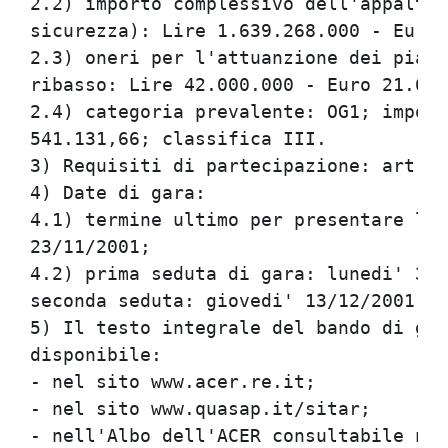
2.2) importo complessivo dell'appalto 
sicurezza): Lire 1.639.268.000 - Euro 
2.3) oneri per l'attuanzione dei piani
ribasso: Lire 42.000.000 - Euro 21.691
2.4) categoria prevalente: OG1; import
541.131,66; classifica III.           
3) Requisiti di partecipazione: art. 3
4) Date di gara:                      
4.1) termine ultimo per presentare l'o
23/11/2001;                           
4.2) prima seduta di gara: lunedi' 3/1
seconda seduta: giovedi' 13/12/2001, o
5) Il testo integrale del bando di gar
disponibile:                          
- nel sito www.acer.re.it;            
- nel sito www.quasap.it/sitar;       
- nell'Albo dell'ACER consultabile nel