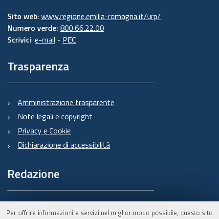
Sito web:
www.regione.emilia-romagna.it/urp/
Numero verde:
800.66.22.00
Scrivici
:
e-mail
-
PEC
Trasparenza
Amministrazione trasparente
Note legali e copyright
Privacy e Cookie
Dichiarazione di accessibilità
Redazione
Informazioni sul Burert
Per offrire informazioni e servizi nel miglior modo possibile, questo sito