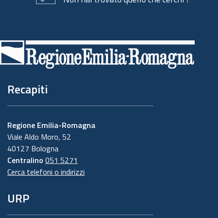
Piè
di
pagina
Recapiti
Regione Emilia-Romagna
Viale Aldo Moro, 52
40127 Bologna
Centralino
051 5271
Cerca telefoni o indirizzi
URP