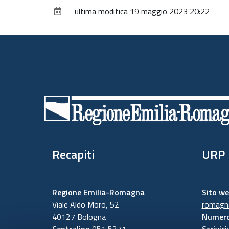
ultima modifica
19 maggio 2023 20:22
Piè
di
pagina
Recapiti
URP
Regione Emilia-Romagna
Sito w
Viale Aldo Moro, 52
romagna
40127 Bologna
Numero