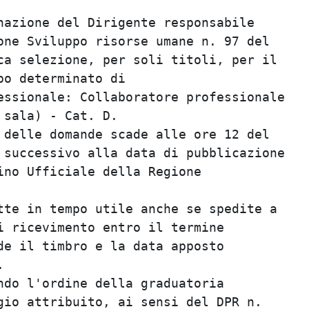
azione del Dirigente responsabile        
ne Sviluppo risorse umane n. 97 del      
a selezione, per soli titoli, per il     
o determinato di                         
ssionale: Collaboratore professionale    
sala) - Cat. D.                          
delle domande scade alle ore 12 del      
successivo alla data di pubblicazione    
no Ufficiale della Regione               
                                         
te in tempo utile anche se spedite a     
 ricevimento entro il termine            
e il timbro e la data apposto            
                                         
do l'ordine della graduatoria            
io attribuito, ai sensi del DPR n.       