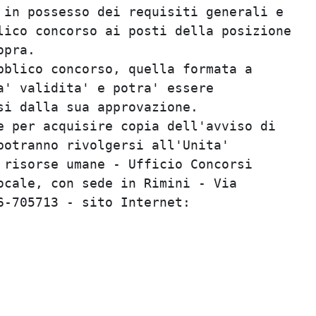
in possesso dei requisiti generali e     
ico concorso ai posti della posizione    
pra.                                     
blico concorso, quella formata a         
' validita' e potra' essere              
i dalla sua approvazione.                
 per acquisire copia dell'avviso di      
otranno rivolgersi all'Unita'            
risorse umane - Ufficio Concorsi         
cale, con sede in Rimini - Via           
-705713 - sito Internet:                 
                                         
                                         
                                         