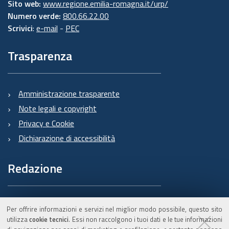
Sito web:
www.regione.emilia-romagna.it/urp/
Numero verde:
800.66.22.00
Scrivici
:
e-mail
-
PEC
Trasparenza
Amministrazione trasparente
Note legali e copyright
Privacy e Cookie
Dichiarazione di accessibilità
Redazione
Informazioni sul Burert
Per offrire informazioni e servizi nel miglior modo possibile, questo sito
e contatti
utilizza
cookie tecnici
. Essi non raccolgono i tuoi dati e le tue informazioni