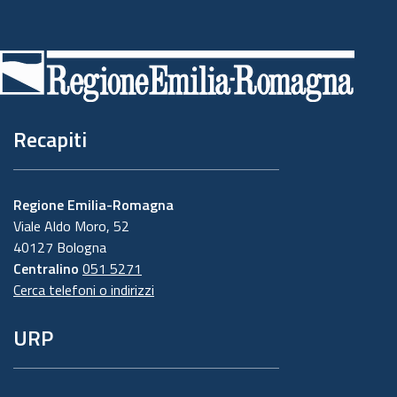
Piè
di
pagina
Recapiti
Regione Emilia-Romagna
Viale Aldo Moro, 52
40127 Bologna
Centralino
051 5271
Cerca telefoni o indirizzi
URP