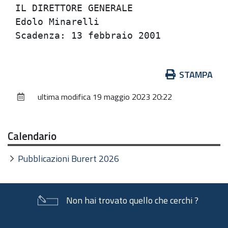
IL DIRETTORE GENERALE                 
Edolo Minarelli                       
Azioni
STAMPA
sul
ultima modifica
19 maggio 2023 20:22
documento
Calendario
Pubblicazioni Burert 2026
Non hai trovato quello che cerchi ?
Piè