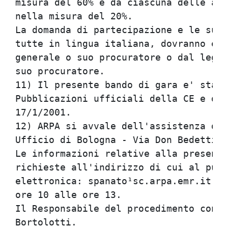
misura del 60% e da ciascuna delle alt
nella misura del 20%.                 
La domanda di partecipazione e le sudd
tutte in lingua italiana, dovranno ess
generale o suo procuratore o dal legal
suo procuratore.                      
11) Il presente bando di gara e' stato
Pubblicazioni ufficiali della CE e dal
17/1/2001.                            
12) ARPA si avvale dell'assistenza del
Ufficio di Bologna - Via Don Bedetti n
Le informazioni relative alla presente
richieste all'indirizzo di cui al punt
elettronica: spanato¹sc.arpa.emr.it da
ore 10 alle ore 13.                   
Il Responsabile del procedimento contr
Bortolotti.                           