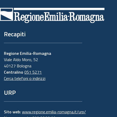
di
pagina
Recapiti
Regione Emilia-Romagna
Viale Aldo Moro, 52
40127 Bologna
Centralino
051 5271
Cerca telefoni o indirizzi
URP
Sito web:
www.regione.emilia-romagna.it/urp/