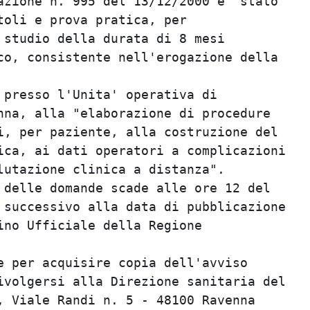
zione n. 995 del 13/12/2000 e' stato     
oli e prova pratica, per                 
studio della durata di 8 mesi            
o, consistente nell'erogazione della     
                                         
presso l'Unita' operativa di             
na, alla "elaborazione di procedure      
, per paziente, alla costruzione del     
ca, ai dati operatori a complicazioni    
utazione clinica a distanza".            
delle domande scade alle ore 12 del      
successivo alla data di pubblicazione    
no Ufficiale della Regione               
                                         
 per acquisire copia dell'avviso         
volgersi alla Direzione sanitaria del    
 Viale Randi n. 5 - 48100 Ravenna        