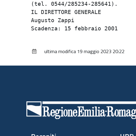
(tel. 0544/285234-285641).      
IL DIRETTORE GENERALE           
Augusto Zappi                   
ultima modifica
19 maggio 2023 20:22
Piè
di
pagina