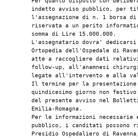
Per quanto disposto con delibera
indetto avviso pubblico, per tit
l'assegnazione di n. 1 borsa di 
riservata a un perito informatic
somma di Lire 15.000.000.       
L'assegnatario dovra' dedicarsi 
Ortopedia dell'Ospedale di Raven
atte a raccogliere dati relativi
follow-up, all'anamnesi chirurgi
legate all'intervento e alla val
Il termine per la presentazione 
quindicesimo giorno non festivo 
del presente avviso nel Bolletti
Emilia-Romagna.                 
Per le informazioni necessarie e
pubblico, i canditati possono ri
Presidio Ospedaliero di Ravenna,