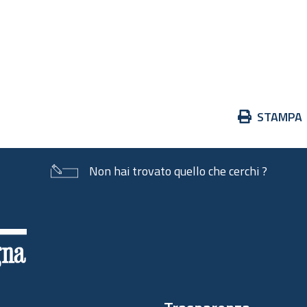
                                         
                                         
                                         
Azioni
STAMPA
sul
documento
Non hai trovato quello che cerchi ?