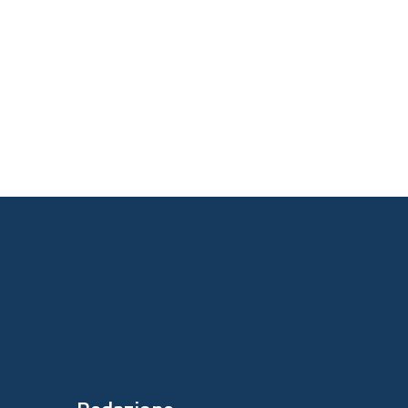
       

       

       
