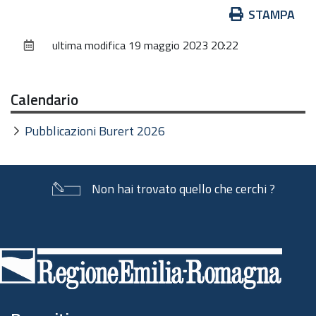
Azioni
STAMPA
sul
ultima modifica
19 maggio 2023 20:22
documento
Calendario
Pubblicazioni Burert 2026
Non hai trovato quello che cerchi ?
Piè
di
pagina