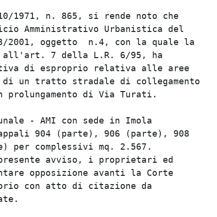
0/1971, n. 865, si rende noto che        
cio Amministrativo Urbanistica del       
/2001, oggetto  n.4, con la quale la     
all'art. 7 della L.R. 6/95, ha           
iva di esproprio relativa alle aree      
di un tratto stradale di collegamento    
 prolungamento di Via Turati.            
                                         
nale - AMI con sede in Imola             
ppali 904 (parte), 906 (parte), 908      
) per complessivi mq. 2.567.             
resente avviso, i proprietari ed         
tare opposizione avanti la Corte         
rio con atto di citazione da             
te.                                      
                                         