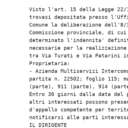
Visto l'art. 15 della Legge 22/1
trovasi depositata presso l'Uffi
Comune la deliberazione dell'8/3
Commissione provinciale, di cui 
determinato l'indennita' definit
necessarie per la realizzazione 
tra Via Turati e Via Patarini in
Proprietaria:                   
- Azienda Multiservizi Intercomu
partita n. 22502; foglio 115; ma
(parte), 911 (parte), 914 (parte
Entro 30 giorni dalla data del p
altri interessati possono presen
d'appello competente per territo
notificarsi alle parti interessa
IL DIRIGENTE                    