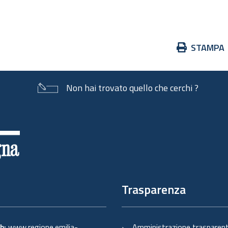
Azioni
STAMPA
sul
documento
Non hai trovato quello che cerchi ?
Trasparenza
eb:
www.regione.emilia-
Amministrazione trasparen