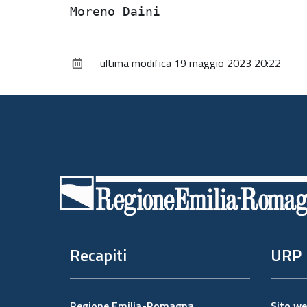
ultima modifica
19 maggio 2023 20:22
Piè
di
pagina
Recapiti
URP
Regione Emilia-Romagna
Sito w