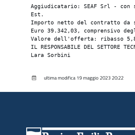
Aggiudicatario: SEAF Srl - con s
Est.                            
Importo netto del contratto da s
Euro 39.342,03, comprensivo degl
Valore dell'offerta: ribasso 5,8
IL RESPONSABILE DEL SETTORE TECN
ultima modifica
19 maggio 2023 20:22
Piè
di