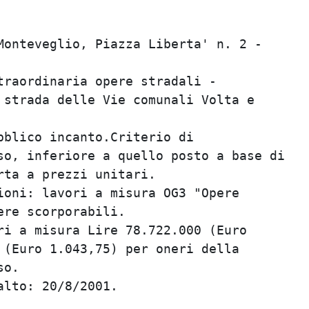
onteveglio, Piazza Liberta' n. 2 -       
                                         
raordinaria opere stradali -             
strada delle Vie comunali Volta e        
                                         
blico incanto.Criterio di                
o, inferiore a quello posto a base di    
ta a prezzi unitari.                     
oni: lavori a misura OG3 "Opere          
re scorporabili.                         
i a misura Lire 78.722.000 (Euro         
(Euro 1.043,75) per oneri della          
o.                                       
lto: 20/8/2001.                          
                                         