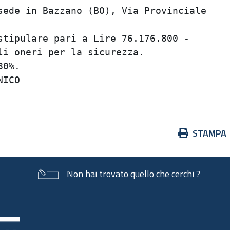
ede in Bazzano (BO), Via Provinciale     
                                         
tipulare pari a Lire 76.176.800 -        
i oneri per la sicurezza.                
0%.                                      
ICO                                      
Azioni
STAMPA
sul
documento
Non hai trovato quello che cerchi ?