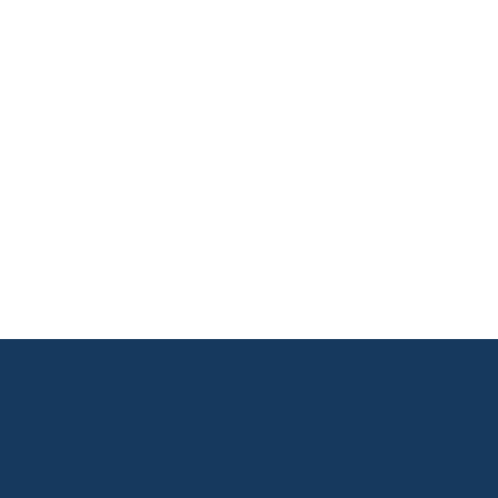
       

       

       

       

       

       
