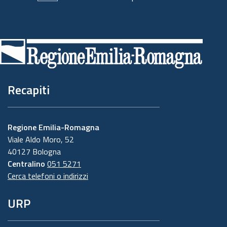
Piè
di
pagina
Recapiti
Regione Emilia-Romagna
Viale Aldo Moro, 52
40127 Bologna
Centralino
051 5271
Cerca telefoni o indirizzi
URP