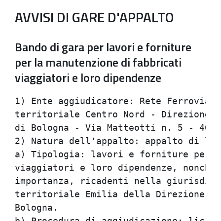
AVVISI DI GARE D'APPALTO
Bando di gara per lavori e forniture
per la manutenzione di fabbricati
viaggiatori e loro dipendenze
1) Ente aggiudicatore: Rete Ferroviaria Italiana SpA - Zona                     
territoriale Centro Nord - Direzione compartimentale Infrastruttura             
di Bologna - Via Matteotti n. 5 - 40129 - Bologna.                              
2) Natura dell'appalto: appalto di lavori ed opere.                             
a) Tipologia: lavori e forniture per la manutenzione di fabbricati              
viaggiatori e loro dipendenze, nonche' lavori similari di minore                
importanza, ricadenti nella giurisdizione FA 02 dell'Unita'                     
territoriale Emilia della Direzione compartimentale Infrastruttura di           
Bologna.                                                                        
b) Procedura di aggiudicazione: licitazione privata ai sensi della              
Legge 109/94 e successive modificazioni ed integrazioni.                        
3) Luogo di esecuzione: tratto Verona Ca' di David (e) - Tavernelle             
(e); San Giorgio di Piano (e) - Bologna Interporto - Castelmaggiore             
(e); Bologna San Donato; Casalecchio (e) - Pistoia (e); Bivio                   
Crociali (e) - Prato (e).                                                       
4) Oggetto dell'appalto ed importo:                                             
a) descrizione: l'opera e' realizzata con lavorazioni che, secondo la           
classificazione di cui all'Allegato "A" al DPR 25/1/2000, n. 34, sono           
riferibili alla seguente categoria OG 1 (prevalente) per un importo             
approssimativo presunto di Lire 1.500.000.000 (pari a Euro                      
774.685,35) consistenti nella manutenzione alle strutture edilizie,             
compresi i relativi impianti nonche' eventuali opere connesse,                  
complementari ed accessorie ed altri piccoli lavori, di valore                  
singolarmente contenuto rispetto a quello dell'appalto, appartenenti            
a categorie diverse;                                                            
b) importo complessivo dell'appalto a misura (compresi oneri per la             
sicurezza): Lire 1.500.000.000 (pari a Euro 774.685,35);                        
c) oneri per l'attuazione dei piani della sicurezza non soggetti a              
ribasso: saranno ordinati lavori i cui oneri per la sicurezza saranno           
contenuti nel 7% dei prezzi di cui alle tariffe poste a base di gara:           
su tale quota non operera' il ribasso offerto dall'appaltatore;                 
d) tutte le lavorazioni non riferibili alla categoria prevalente sono           
subappaltabili mentre quelle relative a tale categoria lo saranno               
fino al massimo del 30%. Resta naturalmente salvo quanto previsto               
all'art. 13, comma 7 della Legge 109/94. Si precisa che il ricorso al           
subappalto sara' disciplinato ai sensi della normativa vigente e                
regolato dallo schema di contratto. Si informa inoltre che ai sensi e           
per gli effetti del comma 3 bis dell'art. 18 della Legge 19/3/1990,             
n. 55 sara' obbligo del soggetto aggiudicatario della gara                      
trasmettere, entro 20 giorni dalla data di ciascun pagamento                    
effettuato nei suoi confronti, copia delle fatture quietanzate                  
relative ai pagamenti da esso aggiudicatario via via corrisposti al             
subappaltatore, con l'indicazione delle garanzie effettuate;                    
e) modalita' di determinazione del corrispettivo: a misura ai sensi             
di quanto previsto dal combinato disposto degli articoli 19, comma 4,           
21, comma 1, lettera a), della Legge 109/94 e successive                        
modificazioni ed integrazioni.                                                  
5) Termine di esecuzione: il contratto avra' durata fino al                     
31/12/2002. I lavori saranno ordinati con specifiche di lavoro emesse           
fino alla scadenza del contratto, restando inteso che, in ogni caso,            
tali specifiche non potranno prevedere un termine utile per                     
l'ultimazione lavori posteriore al 31 marzo successivo alla scadenza            
del contratto stesso.                                                           
6) Varianti: Le imprese non possono presentare varianti rispetto a              
quanto richiesto da RFI.                                                        
7) Soggetti ammessi alla gara: concorrenti di cui all'art. 10, comma            
1 della Legge 109/94, costituiti da imprese singole o imprese riunite           
o consorziate, ai sensi degli articoli 93, 94, 95, 96 e 97 del DPR          