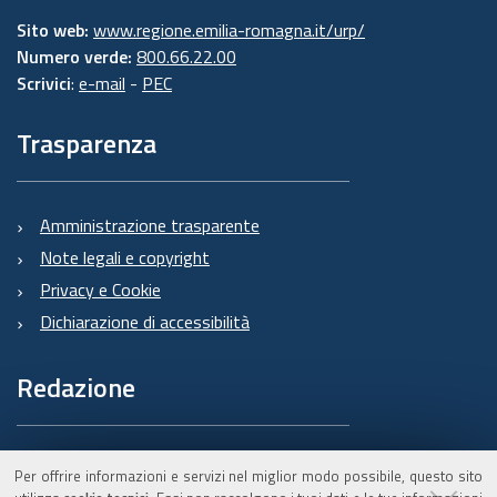
Sito web:
www.regione.emilia-romagna.it/urp/
Numero verde:
800.66.22.00
Scrivici
:
e-mail
-
PEC
Trasparenza
Amministrazione trasparente
Note legali e copyright
Privacy e Cookie
Dichiarazione di accessibilità
Redazione
Informazioni sul Burert
Per offrire informazioni e servizi nel miglior modo possibile, questo sito
e contatti