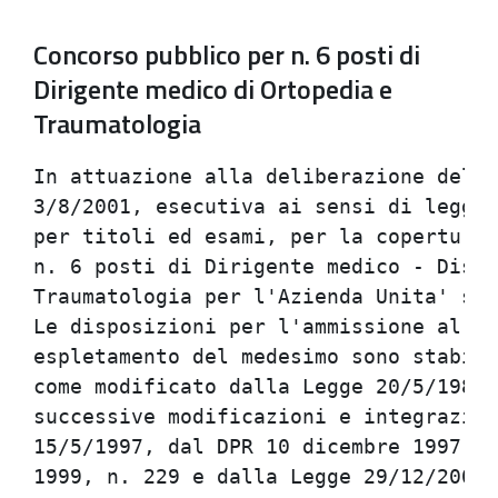
Concorso pubblico per n. 6 posti di
Dirigente medico di Ortopedia e
Traumatologia
In attuazione alla deliberazione del Direttore generale  n.1650 del             
3/8/2001, esecutiva ai sensi di legge, e' bandito pubblico concorso,            
per titoli ed esami, per la copertura di                                        
n. 6 posti di Dirigente medico - Disciplina: Ortopedia e                        
Traumatologia per l'Azienda Unita' sanitaria locale di Ferrara.                 
Le disposizioni per l'ammissione al concorso e le modalita' di                  
espletamento del medesimo sono stabilite dal DPR 20/12/1979, n. 761             
come modificato dalla Legge 20/5/1985,  n.207, dal DLgs 502/92 e                
successive modificazioni e integrazioni, dalla Legge n. 127 del                 
15/5/1997, dal DPR 10 dicembre 1997, n. 483 e dal DLgs 19 giugno                
1999, n. 229 e dalla Legge 29/12/2000, n. 401.                                  
Requisiti specifici di ammissione                                               
a) Laurea in Medicina e Chirurgia;                                              
b) specializzazione nella disciplina oggetto del concorso, o in                 
disciplina equipollente (DM 30/1/1998). Ai sensi dell'art. 74 del DPR           
483/97, limitatamente a un biennio dall'1/2/1998, prorogato di un               
ulteriore biennio con DPR 9/3/2000, n. 156, la specializzazione nella           
disciplina puo' essere sostituita dalla specializzazione in                     
disciplina affine (tabelle relative alle specializzazioni affini di             
cui al DM 31/1/1998). Ai sensi del comma 2 dell'art. 56 del DPR                 
483/97 il personale del ruolo sanitario in servizio di ruolo                    
all'1/2/1998 e' esentato dal requisito della specializzazione nella             
disciplina relativa al posto di ruolo gia' ricoperto alla predetta              
data per la partecipazione ai concorsi presso le Unita' sanitarie               
locali e le Aziende Ospedaliere diverse da quelle di appartenenza. Ai           
sensi dell'art. 2, commi 1 e 2 della Legge 29 dicembre 2000, n. 401,            
hanno titolo all'ammissione a tale concorso anche coloro che abbiano            
maturato un'anzianita' di servizio complessiva non inferiore a 16               
mesi e a titolo di incarico provvisorio, ai sensi dell'art. 9,                  
diciassettesimo comma della Legge 20 maggio 1985, n. 207, nella                 
disciplina di Ortopedia e Traumatologia, anche in carenza della                 
specializzazione nella disciplina stessa. Tale servizio deve essere             
stato svolto nei 5 anni precedenti l'entrata in vigore della Legge 29           
dicembre 2000, n. 401, presso le Aziende Unita' sanitarie locali ed             
Ospedaliere, compresi i Policlinici universitari, o presso gli IRCCS;           
c) iscrizione all'Albo dell'Ordine dei medici, attestata da                     
certificato in data non anteriore a sei mesi rispetto a quella di               
scadenza del bando.                                                             
Ai sensi dell'art. 3, comma 6 della Legge n. 127 del 15/5/1997, la              
partecipazione al presente pubblico concorso non e' soggetta a limiti           
di eta'.                                                                        
Ai sensi dell'art. 2 della Legge 29 dicembre 2000, n. 401 e' prevista           
una riserva, fino al 50% dei posti, a favore del personale medico cui           
sia stato conferito un incarico provvisorio, ai sensi dell'art. 9,              
diciassettesimo comma della Legge 20 maggio 1985, n. 207.                       
Tale riserva opera a favore dei soggetti i quali, anche in carenza              
della specializzazione nella disciplina richiesta dal citato                    
regolamento emanato con DPR n. 483 del 1997, nei cinque anni                    
precedenti la data di entrata in vigore della Legge 29 dicembre 2000,           
n. 401 abbiano prestato servizio, per un periodo complessivo non                
inferiore a sedici mesi e a titolo di incarico provvisorio, ai sensi            
dell'art. 9, diciassettemo comma della Legge 20 maggio 1985, n. 207,            
nella predetta disciplina, presso Aziende Unita' sanitarie locali ed            
Ospedaliere, compresi i Policlinici universitari, o presso gli IRCCS.           
Prove d'esame                                                                   
prova scritta: relazione su caso clinico simulato o su argomenti                
inerenti alla disciplina messa a concorso o soluzione di una serie di           
quesiti a risposta sintetica inerenti alla disciplina stessa;               