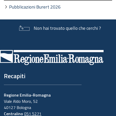
Pubblicazioni Burert 2026
Non hai trovato quello che cerchi ?
Piè
di
pagina
Recapiti
Regione Emilia-Romagna
Viale Aldo Moro, 52
40127 Bologna
Centralino
051 5271