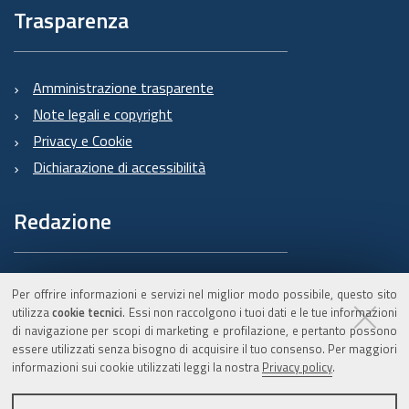
Trasparenza
Amministrazione trasparente
Note legali e copyright
Privacy e Cookie
Dichiarazione di accessibilità
Redazione
Informazioni sul Burert
Per offrire informazioni e servizi nel miglior modo possibile, questo sito
e contatti
utilizza
cookie tecnici
. Essi non raccolgono i tuoi dati e le tue informazioni
di navigazione per scopi di marketing e profilazione, e pertanto possono
essere utilizzati senza bisogno di acquisire il tuo consenso. Per maggiori
informazioni sui cookie utilizzati leggi la nostra
Privacy policy
.
C.F. 800.625.903.79