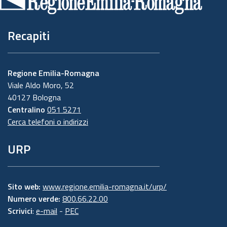
pagina
Recapiti
Regione Emilia-Romagna
Viale Aldo Moro, 52
40127 Bologna
Centralino
051 5271
Cerca telefoni o indirizzi
URP
Sito web:
www.regione.emilia-romagna.it/urp/
Numero verde:
800.66.22.00
Scrivici
:
e-mail
-
PEC