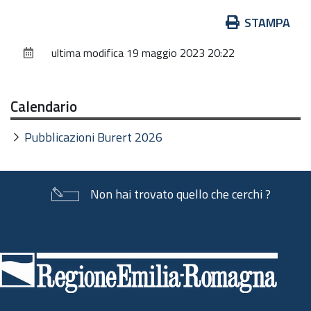
Azioni
STAMPA
sul
ultima modifica
19 maggio 2023 20:22
documento
Calendario
Pubblicazioni Burert 2026
Non hai trovato quello che cerchi ?
Piè
di
pagina