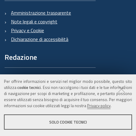
Amministrazione trasparente
Note legali e copyright
Privacy e Cookie
Dichiarazione di accessibilità
Redazione
Informazioni sul Burert
Per offrire informazioni e servizi nel miglior modo possibile, questo sito
e contatti
utilizza
cookie tecnici
. Essi non raccolgono i tuoi dati e le tue informazioni
di navigazione per scopi di marketing e profilazione, e pertanto possono
essere utilizzati senza bisogno di acquisire il tuo consenso. Per maggiori
informazioni sui cookie utilizzati leggi la nostra
Privacy policy
.
C.F. 800.625.903.79
SOLO COOKIE TECNICI