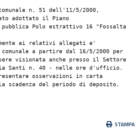
omunale n. 51 dell'11/5/2000,            
to adottato il Piano                     
pubblica Polo estrattivo 16 "Fossalta    
                                         
ente ai relativi allegati e'             
comunale a partire dal 16/5/2000 per     
ere visionata anche presso il Settore    
a Santi n. 40 - nelle ore d'ufficio.     
esentare osservazioni in carta           
a scadenza del periodo di deposito.      
                                         
Azioni
STAMPA
sul