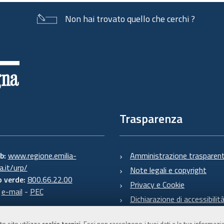
documento
Non hai trovato quello che cerchi ?
Trasparenza
eb:
www.regione.emilia-
Amministrazione trasparen
.it/urp/
Note legali e copyright
 verde:
800.66.22.00
Privacy e Cookie
:
e-mail
-
PEC
Dichiarazione di accessibilit
to sito utilizza
cookie tecnici
. Essi non raccolgono i tuoi dati e le tue informaz