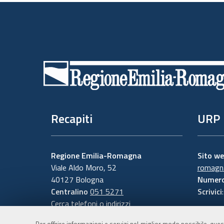
Piè
di
pagina
Recapiti
URP
Regione Emilia-Romagna
Sito w
Viale Aldo Moro, 52
romagna
40127 Bologna
Numero
Centralino
051 5271
Scrivici
Cerca telefoni o indirizzi
Per offrire informazioni e servizi nel miglior modo possibile, ques