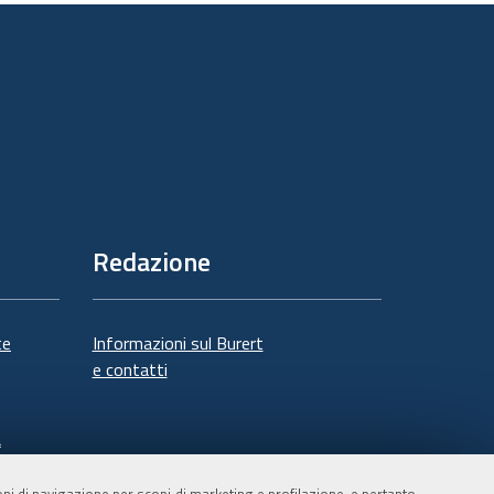
Redazione
te
Informazioni sul Burert
e contatti
à
ioni di navigazione per scopi di marketing e profilazione, e pertanto