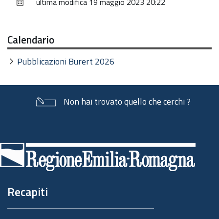
ultima modifica
19 maggio 2023 20:22
documento
Calendario
Pubblicazioni Burert 2026
Non hai trovato quello che cerchi ?
Piè
di
pagina
Recapiti