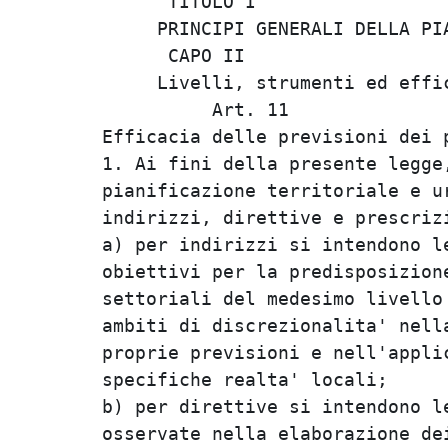
      TITOLO I                  
     PRINCIPI GENERALI DELLA PIA
      CAPO II                   
     Livelli, strumenti ed effic
          Art. 11               
Efficacia delle previsioni dei p
1. Ai fini della presente legge,
pianificazione territoriale e ur
indirizzi, direttive e prescrizi
a) per indirizzi si intendono le
obiettivi per la predisposizione
settoriali del medesimo livello 
ambiti di discrezionalita' nella
proprie previsioni e nell'applic
specifiche realta' locali;      
b) per direttive si intendono le
osservate nella elaborazione dei