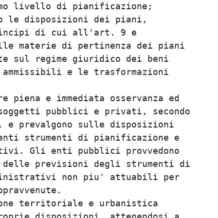
o livello di pianificazione;             
 le disposizioni dei piani,              
ncipi di cui all'art. 9 e                
le materie di pertinenza dei piani       
e sul regime giuridico dei beni          
ammissibili e le trasformazioni          
                                         
e piena e immediata osservanza ed        
oggetti pubblici e privati, secondo      
 e prevalgono sulle disposizioni         
nti strumenti di pianificazione e        
ivi. Gli enti pubblici provvedono        
delle previsioni degli strumenti di      
nistrativi non piu' attuabili per        
pravvenute.                              
ne territoriale e urbanistica            
oprie disposizioni, attenendosi a        