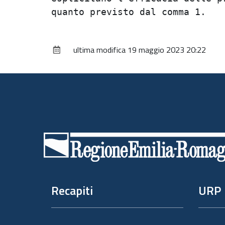
ultima modifica
19 maggio 2023 20:22
Piè
di
pagina
Recapiti
URP