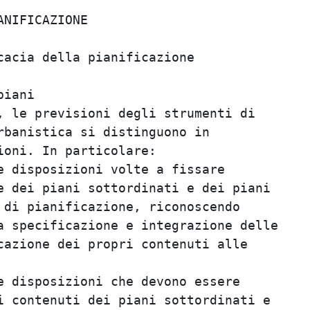
                                         
NIFICAZIONE                              
                                         
acia della pianificazione                
                                         
iani                                     
 le previsioni degli strumenti di        
banistica si distinguono in              
oni. In particolare:                     
 disposizioni volte a fissare            
 dei piani sottordinati e dei piani      
di pianificazione, riconoscendo          
 specificazione e integrazione delle     
azione dei propri contenuti alle         
                                         
 disposizioni che devono essere          
 contenuti dei piani sottordinati e      