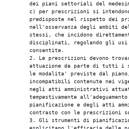
dei piani settoriali del medesim
c) per prescrizioni si intendono
predisposte nel rispetto dei pri
nell'osservanza degli ambiti del
stessi, che incidono direttament
disciplinati, regolando gli usi 
consentite.                     
2. Le prescrizioni devono trovar
attuazione da parte di tutti i s
le modalita' previste dal piano,
incompatibili contenute nei vige
negli atti amministrativi attuat
tempestivamente all'adeguamento 
pianificazione e degli atti ammi
contrasto con le prescrizioni so
3. Gli strumenti di pianificazio
esplicitano l'efficacia delle pr