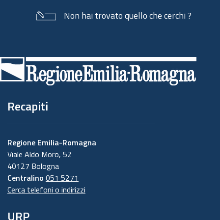
Non hai trovato quello che cerchi ?
Piè
di
pagina
Recapiti
Regione Emilia-Romagna
Viale Aldo Moro, 52
40127 Bologna
Centralino
051 5271
Cerca telefoni o indirizzi
URP