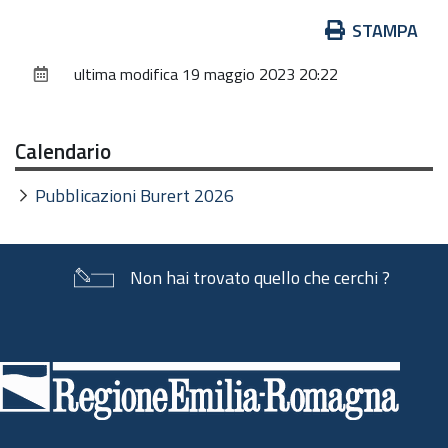
Azioni
STAMPA
sul
ultima modifica
19 maggio 2023 20:22
documento
Calendario
Pubblicazioni Burert 2026
Non hai trovato quello che cerchi ?
Piè
di
pagina