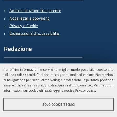
Amministrazione trasparente
Note legali e copyright
Privacy e Cookie
Dichiarazione di accessibilità
Redazione
Informazioni sul Burert
Per offrire informazioni e servizi nel miglior modo possibile, questo sito
e contatti
utilizza
cookie tecnici
. Essi non raccolgono i tuoi dati e le tue informazioni
di navigazione per scopi di marketing e profilazione, e pertanto possono
essere utilizzati senza bisogno di acquisire il tuo consenso. Per maggiori
informazioni sui cookie utilizzati leggi la nostra
Privacy policy
.
C.F. 800.625.903.79
SOLO COOKIE TECNICI