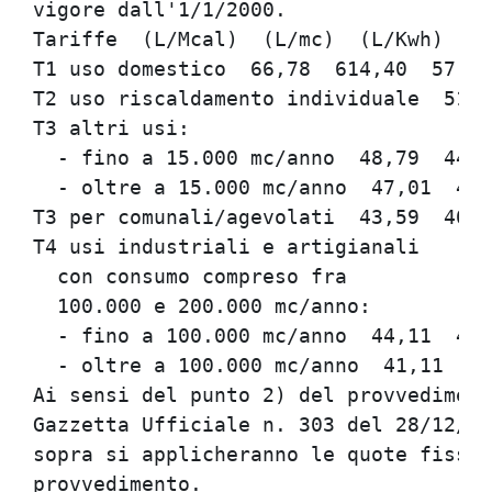
vigore dall'1/1/2000.                 
Tariffe  (L/Mcal)  (L/mc)  (L/Kwh)    
T1 uso domestico  66,78  614,40  57,43
T2 uso riscaldamento individuale  51,7
T3 altri usi:                         
  - fino a 15.000 mc/anno  48,79  448,
  - oltre a 15.000 mc/anno  47,01  432
T3 per comunali/agevolati  43,59  401,
T4 usi industriali e artigianali      
  con consumo compreso fra            
  100.000 e 200.000 mc/anno:          
  - fino a 100.000 mc/anno  44,11  405
  - oltre a 100.000 mc/anno  41,11  37
Ai sensi del punto 2) del provvediment
Gazzetta Ufficiale n. 303 del 28/12/19
sopra si applicheranno le quote fisse 
provvedimento.                        