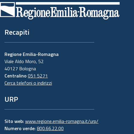
di
pagina
Recapiti
Regione Emilia-Romagna
Viale Aldo Moro, 52
40127 Bologna
Centralino
051 5271
Cerca telefoni o indirizzi
URP
Sito web:
www.regione.emilia-romagna.it/urp/
Numero verde:
800.66.22.00