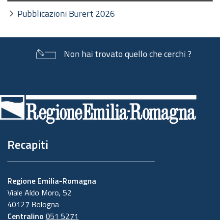
Pubblicazioni Burert 2026
Non hai trovato quello che cerchi ?
Piè
di
pagina
Recapiti
Regione Emilia-Romagna
Viale Aldo Moro, 52
40127 Bologna
Centralino
051 5271