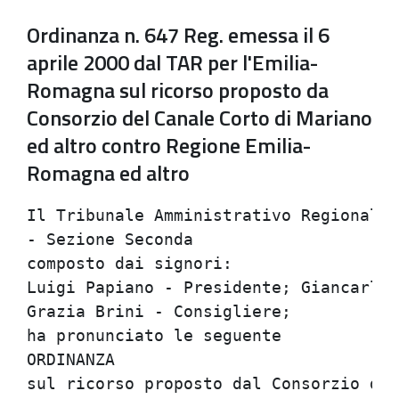
Ordinanza n. 647 Reg. emessa il 6
aprile 2000 dal TAR per l'Emilia-
Romagna sul ricorso proposto da
Consorzio del Canale Corto di Mariano
ed altro contro Regione Emilia-
Romagna ed altro
Il Tribunale Amministrativo Regionale per l'Emilia-Romagna di Bologna           
- Sezione Seconda                                                               
composto dai signori:                                                           
Luigi Papiano - Presidente; Giancarlo Mozzarelli - Consigliere rel.;            
Grazia Brini - Consigliere;                                                     
ha pronunciato le seguente                                                      
ORDINANZA                                                                       
sul ricorso proposto dal Consorzio del Canale Corto di Mariano, in              
persona del rappresentante legale, nonche' dai soci signori Carlo               
Cagozzi, Bazzoni Maria Guglielmina, Villani Paolo, Bazzoni Liliana,             
Bonati Vittorio, Peveri Roberto, Corsi Alessandro, Corsi Paolo, Corsi           
Tommaso, rappresentati e difesi dall'avv.to Fabio Massimo Cantarelli,           
ed elettivamente domiciliati in Bologna, Via Garibaldi n. 1 presso              
l'avv. Nino Rocco Damato;                                                       
contro                                                                          
- Regione Emilia-Romagna rappresentata e difesa dagli avv.ti Stefano            
Baccolini e Francesco Rizzo (Bologna, Via San Gervasio n. 10);                  
- Consorzio della Bonifica Parmense, non costituito;                            
per l'annullamento                                                              
- della deliberazione del Consiglio regionale della Regione                     
Emilia-Romagna n. 1033 del 23/11/1998 concernente la soppressione del           
Consorzio ricorrente.                                                           
Nella fase preliminare dell'udienza pubblica del 6/4/2000, l'avv.               
Stefano Baccolini, per la Regione, si e' direttamente rimesso agli              
scritti gia' depositati in giudizio; nessuno e' comparso per il                 
Consorzio ricorrente.                                                           
Considerato quanto segue:                                                       
FATTO                                                                           
La parte ricorrente ha impugnato la delibera consiliare meglio                  
indicata dianzi.                                                                
Le censure proposte attengono:                                                  
1) all'erronea interpretazione ed applicazione dell'art. 4 della L.R.           
16/87. Si afferma che la soppressione di cui alla norma regionale non           
puo' che riguardare i Consorzi irrigui di diritto amministrativo                
riconducibili al RD 13/2/1933, n. 215; il Consorzio ricorrente invece           
non ha veste pubblicistica ne' e' un Consorzio irriguo di natura                
amministrativa.                                                                 
2) all'invalidita' derivata dall'incostituzionalita' dell'art. 4,               
L.R. 23/4/1987, n. 16 per violazione degli artt. 2, 18, 42, 117 e 118           
Costituzione. La parte ricorrente rileva che le Regioni, non possono            
nelle materie in esame sopprimere Enti privati, espropriando fra                
l'altro senza indennizzo i loro beni.                                           
3) All'erronea interpretazione ed applicazione dell'art. 27, Legge              
5/1/1994, n. 36 e conseguente eccesso di potere per difetto di                  
motivazione. Si rileva come nella denegata ipotesi di assimilazione             
del Consorzio ricorrente ai consorzi di bonifica, l'art. 27 Legge               
citata, prevede la semplice facolta' (e non l'obbligo) dei consorzi             
di bonifica ed irrigazione di realizzare e gestire le reti a                    
prevalente scopo irriguo.                                                       
4) All'erronea interpretazione ed applicazione dell'art. 7, Legge               
241/90.                                                                         
Si afferma che il procedimento amministrativo che e' sfociato nella             
soppressione del Consorzio ricorrente non e' stato proceduto dalla              
comunicazione di inizio prevista dalla citata Legge 241/90 quando               
invece, proprio per l'effetto lesivo degli interessi del Consorzio e            
dei consorziati i medesimi avrebbero dovuto essere fatti partecipi              
del procedimento amministrativo.                                                
La Regione resistente ha controdedotto nel merito del ricorso,              