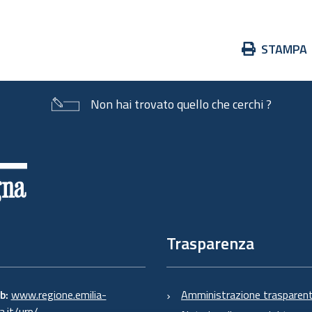
Azioni
STAMPA
sul
documento
Non hai trovato quello che cerchi ?
Trasparenza
eb:
www.regione.emilia-
Amministrazione trasparen
.it/urp/