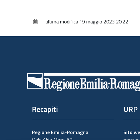
ultima modifica
19 maggio 2023 20:22
Piè
di
pagina
Recapiti
URP
Regione Emilia-Romagna
Sito w
Viale Aldo Moro, 52
romagna