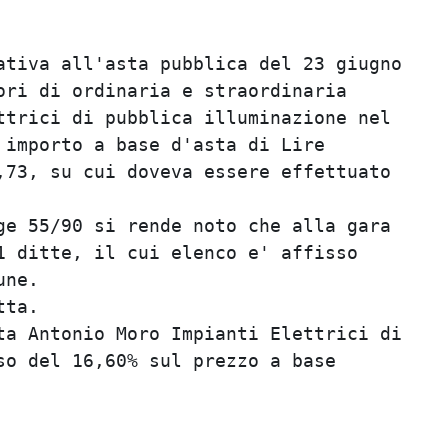
tiva all'asta pubblica del 23 giugno     
ri di ordinaria e straordinaria          
trici di pubblica illuminazione nel      
importo a base d'asta di Lire            
73, su cui doveva essere effettuato      
                                         
e 55/90 si rende noto che alla gara      
 ditte, il cui elenco e' affisso         
ne.                                      
ta.                                      
a Antonio Moro Impianti Elettrici di     
o del 16,60% sul prezzo a base           
                                         
                                         