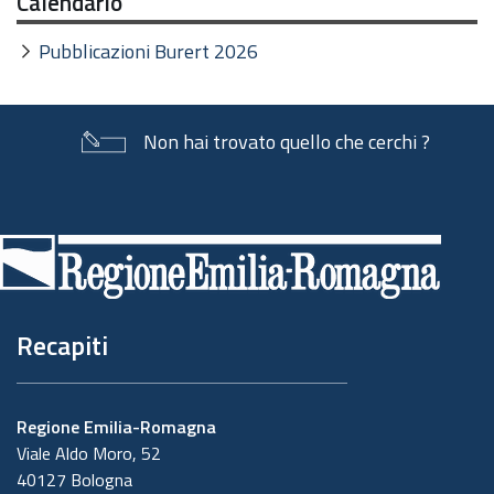
Calendario
Pubblicazioni Burert 2026
Non hai trovato quello che cerchi ?
Piè
di
pagina
Recapiti
Regione Emilia-Romagna
Viale Aldo Moro, 52
40127 Bologna