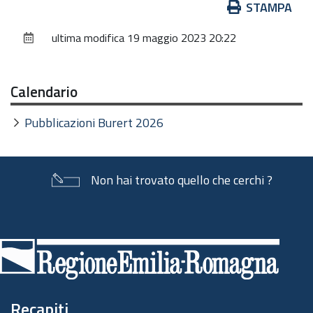
Azioni
STAMPA
sul
ultima modifica
19 maggio 2023 20:22
documento
Calendario
Pubblicazioni Burert 2026
Non hai trovato quello che cerchi ?
Piè
di
pagina
Recapiti