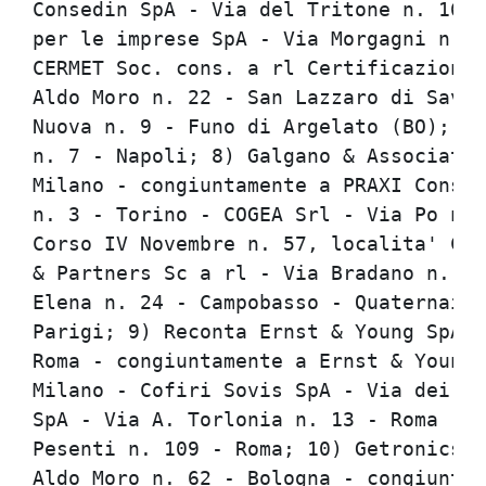
Consedin SpA - Via del Tritone n. 169 
per le imprese SpA - Via Morgagni n. 6
CERMET Soc. cons. a rl Certificazione 
Aldo Moro n. 22 - San Lazzaro di Saven
Nuova n. 9 - Funo di Argelato (BO); 7)
n. 7 - Napoli; 8) Galgano & Associati 
Milano - congiuntamente a PRAXI Consul
n. 3 - Torino - COGEA Srl - Via Po n. 
Corso IV Novembre n. 57, localita' Cas
& Partners Sc a rl - Via Bradano n. 24
Elena n. 24 - Campobasso - Quaternaire
Parigi; 9) Reconta Ernst & Young SpA -
Roma - congiuntamente a Ernst & Young 
Milano - Cofiri Sovis SpA - Via dei Mi
SpA - Via A. Torlonia n. 13 - Roma - C
Pesenti n. 109 - Roma; 10) Getronics S
Aldo Moro n. 62 - Bologna - congiuntam