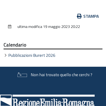
Azioni
STAMPA
sul
ultima modifica
19 maggio 2023 20:22
documento
Calendario
Pubblicazioni Burert 2026
Non hai trovato quello che cerchi ?
Piè
di
pagina