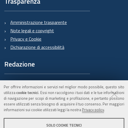
Trasparenza
Amministrazione trasparente
Note legali e copyright
Privacy e Cookie
Dichiarazione di accessibilità
Redazione
Informazioni sul Burert
Per offrire informazioni e servizi nel miglior modo possibile, questo sito
e contatti
utilizza
cookie tecnici
. Essi non raccolgono i tuoi dati e le tue informazioni
di navigazione per scopi di marketing e profilazione, e pertanto possono
essere utilizzati senza bisogno di acquisire il tuo consenso. Per maggiori
informazioni sui cookie utilizzati leggi la nostra
Privacy policy
.
C.F. 800.625.903.79
SOLO COOKIE TECNICI