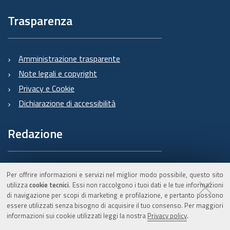
Trasparenza
Amministrazione trasparente
Note legali e copyright
Privacy e Cookie
Dichiarazione di accessibilità
Redazione
Informazioni sul Burert
Per offrire informazioni e servizi nel miglior modo possibile, questo sito
e contatti
utilizza
cookie tecnici
. Essi non raccolgono i tuoi dati e le tue informazioni
di navigazione per scopi di marketing e profilazione, e pertanto possono
essere utilizzati senza bisogno di acquisire il tuo consenso. Per maggiori
informazioni sui cookie utilizzati leggi la nostra
Privacy policy
.
C.F. 800.625.903.79