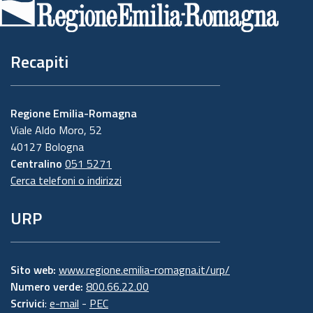
pagina
Recapiti
Regione Emilia-Romagna
Viale Aldo Moro, 52
40127 Bologna
Centralino
051 5271
Cerca telefoni o indirizzi
URP
Sito web:
www.regione.emilia-romagna.it/urp/
Numero verde:
800.66.22.00
Scrivici
:
e-mail
-
PEC