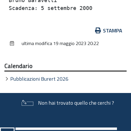
Bruno Baravelli                       
Azioni
STAMPA
sul
ultima modifica
19 maggio 2023 20:22
documento
Calendario
Pubblicazioni Burert 2026
Non hai trovato quello che cerchi ?
Piè
di