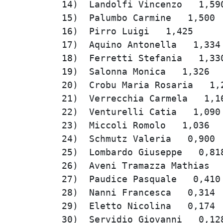
  14)  Landolfi Vincenzo   1,590
  15)  Palumbo Carmine   1,500  
  16)  Pirro Luigi   1,425      
  17)  Aquino Antonella   1,334 
  18)  Ferretti Stefania   1,330
  19)  Salonna Monica   1,326   
  20)  Crobu Maria Rosaria   1,2
  21)  Verrecchia Carmela   1,16
  22)  Venturelli Catia   1,090 
  23)  Miccoli Romolo   1,036   
  24)  Schmutz Valeria   0,900  
  25)  Lombardo Giuseppe   0,818
  26)  Aveni Tramazza Mathias   
  27)  Paudice Pasquale   0,410 
  28)  Nanni Francesca   0,314  
  29)  Eletto Nicolina   0,174  
  30)  Servidio Giovanni   0,128