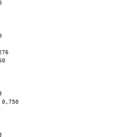
                                         
                                         
                                         
                                         
                                         
                                         
76                                       
0                                        
                                         
                                         
                                         
                                         
0,750                                    
                                         
                                         
                                         
                                         