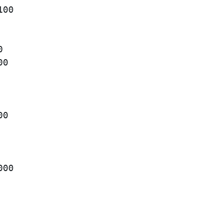
00                                       
                                         
                                         
                                         
0                                        
                                         
                                         
                                         
0                                        
                                         
                                         
                                         
00                                       
                                         
                                         
                                         