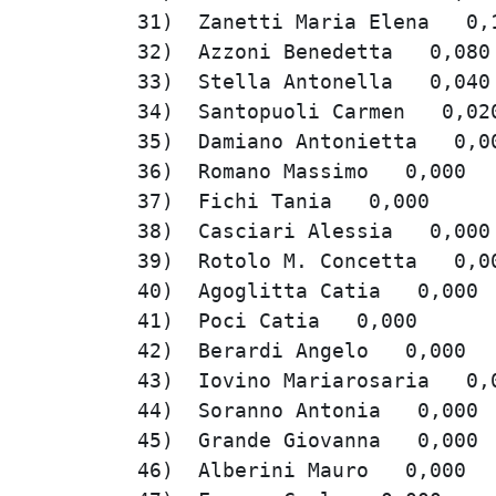
  31)  Zanetti Maria Elena   0,1
  32)  Azzoni Benedetta   0,080 
  33)  Stella Antonella   0,040 
  34)  Santopuoli Carmen   0,020
  35)  Damiano Antonietta   0,00
  36)  Romano Massimo   0,000   
  37)  Fichi Tania   0,000      
  38)  Casciari Alessia   0,000 
  39)  Rotolo M. Concetta   0,00
  40)  Agoglitta Catia   0,000  
  41)  Poci Catia   0,000       
  42)  Berardi Angelo   0,000   
  43)  Iovino Mariarosaria   0,0
  44)  Soranno Antonia   0,000  
  45)  Grande Giovanna   0,000  
  46)  Alberini Mauro   0,000   