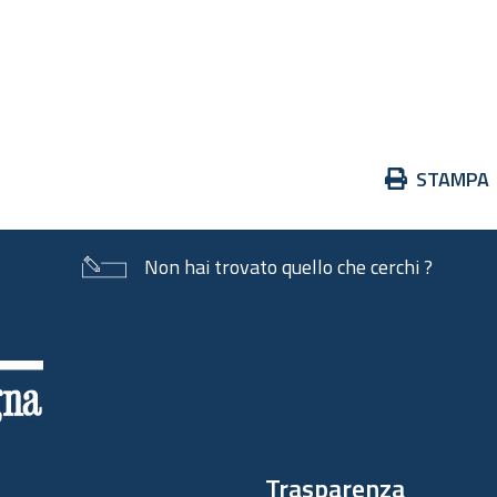
                                         
                                         
                                         
Azioni
STAMPA
sul
documento
Non hai trovato quello che cerchi ?
Trasparenza