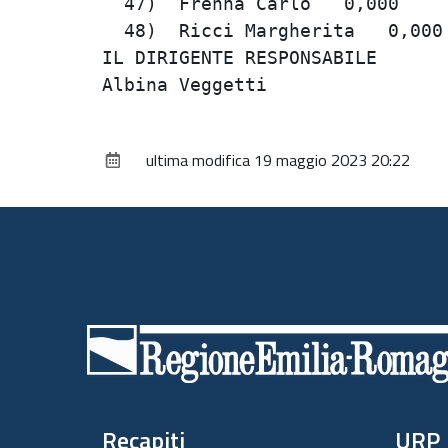
  47)  Frenna Carlo   0,000     
  48)  Ricci Margherita   0,000 
IL DIRIGENTE RESPONSABILE       
ultima modifica
19 maggio 2023 20:22
Piè
di
pagina
Recapiti
URP