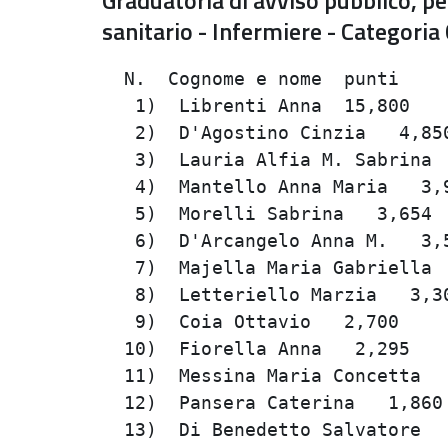
Graduatoria di avviso pubblico, per
sanitario - Infermiere - Categoria
  N.  Cognome e nome  punti     
   1)  Librenti Anna  15,800    
   2)  D'Agostino Cinzia   4,850
   3)  Lauria Alfia M. Sabrina  
   4)  Mantello Anna Maria   3,9
   5)  Morelli Sabrina   3,654  
   6)  D'Arcangelo Anna M.   3,5
   7)  Majella Maria Gabriella  
   8)  Letteriello Marzia   3,30
   9)  Coia Ottavio   2,700     
  10)  Fiorella Anna   2,295    
  11)  Messina Maria Concetta   
  12)  Pansera Caterina   1,860 
  13)  Di Benedetto Salvatore   