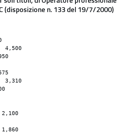
 soli titoli, di Operatore professionale
 C (disposizione n. 133 del 19/7/2000)
                                         
                                         
                                         
 4,500                                   
50                                       
                                         
75                                       
 3,310                                   
0                                        
                                         
                                         
2,100                                    
                                         
1,860                                    