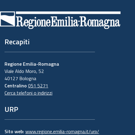
Piè
di
pagina
Recapiti
Regione Emilia-Romagna
Viale Aldo Moro, 52
40127 Bologna
Centralino
051 5271
Cerca telefoni o indirizzi
URP
Sito web:
www.regione.emilia-romagna.it/urp/