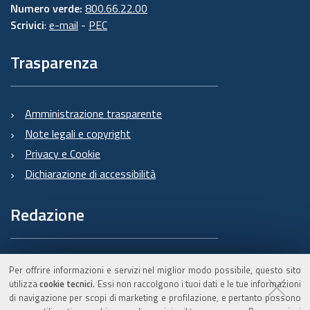
Numero verde:
800.66.22.00
Scrivici
:
e-mail
-
PEC
Trasparenza
Amministrazione trasparente
Note legali e copyright
Privacy e Cookie
Dichiarazione di accessibilità
Redazione
Informazioni sul Burert
Per offrire informazioni e servizi nel miglior modo possibile, questo sito
e contatti
utilizza
cookie tecnici
. Essi non raccolgono i tuoi dati e le tue informazioni
di navigazione per scopi di marketing e profilazione, e pertanto possono