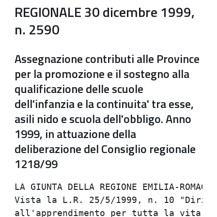
REGIONALE 30 dicembre 1999,
n. 2590
Assegnazione contributi alle Province
per la promozione e il sostegno alla
qualificazione delle scuole
dell'infanzia e la continuita' tra esse,
asili nido e scuola dell'obbligo. Anno
1999, in attuazione della
deliberazione del Consiglio regionale
1218/99
LA GIUNTA DELLA REGIONE EMILIA-ROMAGNA                                          
Vista la L.R. 25/5/1999, n. 10 "Diritto allo studio e                           
all'apprendimento per tutta la vita e qualificazione del sistema                
formativo integrato";                                                           
richiamata la deliberazione del Consiglio regionale n. 1218 del                 
29/7/1999, esecutiva ai sensi di legge, avente per oggetto "Programma           
degli interventi relativi alla qualificazione dei servizi rivolti ai            
bambini 0-6 anni, nonche' la realizzazione del sistema integrato dei            
servizi pubblici e privati. Anno 1999 - Applicazione della L.R. 10/99           
(proposta di Giunta n. 1299 del 20 luglio 1999)";                               
dato atto che nella citata deliberazione n. 1218, tra le diverse                
azioni rivolte all'infanzia, comprese all'interno del suddetto                  
Programma, si prevede esplicitamente "la qualificazione dei servizi             
funzionanti attraverso un insieme articolato e differenziato di                 
interventi", destinando ad essa una quota parte dello stanziamento              
complessivo Lire 6.700.000.000 (pari ad Euro 3.460.261,22)                      
quantificato in Lire 1.500.000.000 (pari ad Euro 774.685,35), da                
imputarsi sul Cap. 58430 "Fondo regionale per i servizi                         
socio-educativi per l'infanzia. Contributi nelle spese di gestione              
(mezzi propri della Regione). (L.R. 21 giugno 1978,  n.17 e art. 10,            
commi 2 e 3, L.R. 14 agosto 1989, n. 27)";                                      
richiamata la determinazione del Direttore generale alle Politiche              
sociali (prot. n. SCS/99/46542 in corso di attuazione) con la quale             
si provvede, tra l'altro, all'assegnazione e concessione alle                   
Amministrazioni provinciali della suddetta somma di Lire                        
1.500.000.000 (pari ad Euro 774.685,35) per gli interventi di cui               
sopra;                                                                          
dato atto che il punto 3) del dispositivo della piu' volte citata               
deliberazione 1218/99 prevede testualmente che "qualora in fase di              
approvazione della legge regionale di assestamento del Bilancio per             
l'esercizio finanziario 1999 e pluriennale 1999/2001 la                         
disponibilita' prevista al Capitolo 58430 risultasse incrementata, la           
stessa, previa quantificazione delle risorse effettive da destinare,            
verra' assegnata, concessa ed impegnata ricorrendo le condizioni                
previste dalla L.R. 31/77 cosi' come modificata dalla L.R. 40/94 con            
successivo atto della Giunta regionale, alle Amministrazioni                    
provinciali con i criteri e le modalita' operative indicate nel                 
Programma parte integrante e sostanziale della presente                         
deliberazione";                                                                 
rilevato che con Legge regionale di Assestamento di Bilancio n. 33              
del 22 novembre 1999 si e' stabilito un incremento tra gli altri dei            
contributi di che trattasi di Lire 1.000.000.000 (pari ad Euro                  
516.456,90), e che tale incremento - conseguentemente a quanto                  
stabilito dalla L.R. 25/5/1999, n. 10, art. 2 - e' stato previsto al            
Cap. 58428, appositamente istituito per "Contributi alle Province per           
la promozione e il sostegno alla qualificazione delle scuole                    
dell'infanzia e la continuita' tra esse, gli asili nido e la scuola             
dell'obbligo (art. 2, comma 2, lett. D), L.R. 25 maggio 1999, n. 10             
(CNI)";                                                                         
ritenuto pertanto opportuno procedere all'assegnazione e concessione            
alle Amministrazioni provinciali dell'importo di Lire 1.000.000.000             
(pari ad Euro 516.456,90) sulla base dei criteri e delle modalita' di           
suddivisione tra le Province, cosi' come indicati dalla deliberazione           
del Consiglio regionale 1218/99;                                                
visti:                                                                          
- la L.R. 5 settembre 1994, n. 40 "Norme per la semplificazione e               
l'accelerazione delle procedure di spesa. Modifiche alla L.R. 6                 
luglio 1977, n. 31 ôDisciplina sulla contabilita' della Regione             