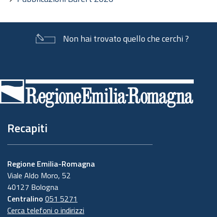
Non hai trovato quello che cerchi ?
Piè
di
pagina
Recapiti
Regione Emilia-Romagna
Viale Aldo Moro, 52
40127 Bologna
Centralino
051 5271
Cerca telefoni o indirizzi