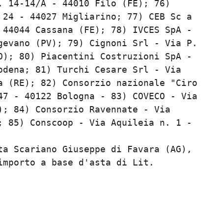
 14-14/A - 44010 Filo (FE); 76)          
24 - 44027 Migliarino; 77) CEB Sc a      
44044 Cassana (FE); 78) IVCES SpA -      
evano (PV); 79) Cignoni Srl - Via P.     
); 80) Piacentini Costruzioni SpA -      
dena; 81) Turchi Cesare Srl - Via        
 (RE); 82) Consorzio nazionale "Ciro     
7 - 40122 Bologna - 83) COVECO - Via     
; 84) Consorzio Ravennate - Via          
 85) Conscoop - Via Aquileia n. 1 -      
                                         
a Scariano Giuseppe di Favara (AG),      
mporto a base d'asta di Lit.             
                                         
                                         