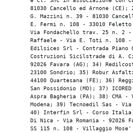
e Cl. Snc in associazione con Ca
81030 Cancello ed Arnone (CE); 2
G. Mazzini n. 39 - 81030 Cancell
E. Fermi n. 108 - 33010 Feletto 
Via Fondachello trav. 25 n. 2 - 
Raffaele - Via E. Toti n. 108 - 
Edilsices Srl - Contrada Piano G
Costruzioni Sicilstrade di A. Ci
92026 Favara (AG); 34) Redilcost
23100 Sondrio; 35) Robur Asfalti
44100 Quartesana (FE); 36) Reggi
San Possidonio (MO); 37) ICORED 
Aspra Bagheria (PA); 38) CMA - V
Modena; 39) Tecnoedil Sas - Via 
40) Interfin Srl - Corso Italia 
Di Nica - Via Romania - 92026 Fa
SS 115 n. 108 - Villaggio Mose' 