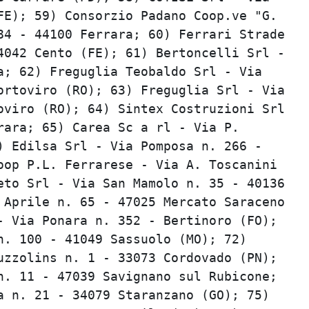
E); 59) Consorzio Padano Coop.ve "G.     
4 - 44100 Ferrara; 60) Ferrari Strade    
042 Cento (FE); 61) Bertoncelli Srl -    
; 62) Freguglia Teobaldo Srl - Via       
rtoviro (RO); 63) Freguglia Srl - Via    
viro (RO); 64) Sintex Costruzioni Srl    
ara; 65) Carea Sc a rl - Via P.          
 Edilsa Srl - Via Pomposa n. 266 -       
op P.L. Ferrarese - Via A. Toscanini     
to Srl - Via San Mamolo n. 35 - 40136    
Aprile n. 65 - 47025 Mercato Saraceno    
 Via Ponara n. 352 - Bertinoro (FO);     
. 100 - 41049 Sassuolo (MO); 72)         
zzolins n. 1 - 33073 Cordovado (PN);     
. 11 - 47039 Savignano sul Rubicone;     
 n. 21 - 34079 Staranzano (GO); 75)      