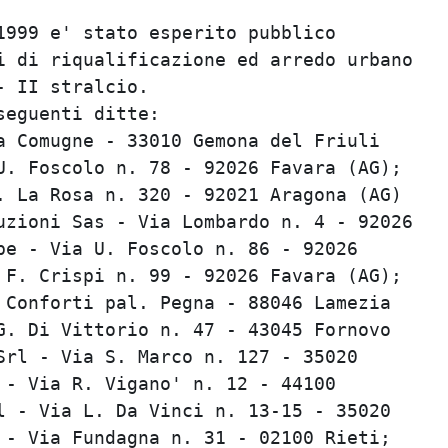
999 e' stato esperito pubblico           
 di riqualificazione ed arredo urbano    
 II stralcio.                            
eguenti ditte:                           
 Comugne - 33010 Gemona del Friuli       
. Foscolo n. 78 - 92026 Favara (AG);     
 La Rosa n. 320 - 92021 Aragona (AG)     
zioni Sas - Via Lombardo n. 4 - 92026    
e - Via U. Foscolo n. 86 - 92026         
F. Crispi n. 99 - 92026 Favara (AG);     
Conforti pal. Pegna - 88046 Lamezia      
. Di Vittorio n. 47 - 43045 Fornovo      
rl - Via S. Marco n. 127 - 35020         
- Via R. Vigano' n. 12 - 44100           
 - Via L. Da Vinci n. 13-15 - 35020      
- Via Fundagna n. 31 - 02100 Rieti;      