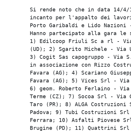
Si rende noto che in data 14/4/1
incanto per l'appalto dei lavori
Porto Garibaldi e Lido Nazioni -
Hanno partecipato alla gara le s
1) Edilcoop Friuli Sc a rl - Via
(UD); 2) Sgarito Michele - Via U
3) Cogit Sas capogruppo - Via S.
in associazione con Rizzo Costru
Favara (AG); 4) Scariano Giusepp
Favara (AG); 5) Vices Srl - Via 
6) geom. Roberto Ferlaino - Via 
Terme (CZ); 7) Socoa Srl - Via G
Taro (PR); 8) ALGA Costruzioni S
Padova; 9) Tubi Costruzioni Srl 
Ferrara; 10) Asfalti Piovese Srl
Brugine (PD); 11) Quattrini Srl 