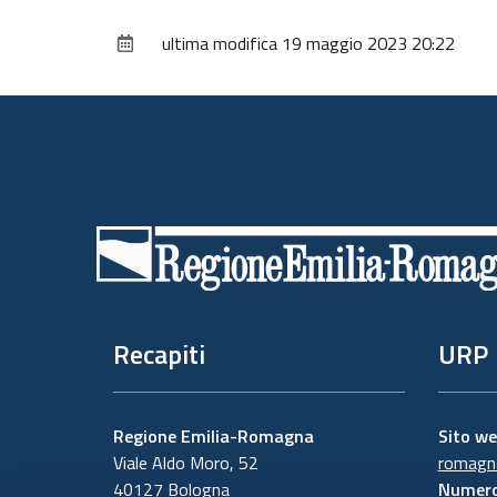
ultima modifica
19 maggio 2023 20:22
Piè
di
pagina
Recapiti
URP
Regione Emilia-Romagna
Sito w
Viale Aldo Moro, 52
romagna
40127 Bologna
Numero