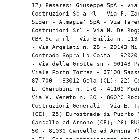
12) Pesaresi Giuseppe SpA - Via 
Costruzioni Sc a rl - Via F. Zan
Sider - Almagia' SpA - Via Teren
Costruzioni Srl - Via N. De Rogg
CBR Sc a rl - Via Emilia n. 113 
- Via Argelati n. 28 - 20143 Mil
Contrada Sopra La Costa - 92020 
- Via della Grotta sn - 90148 Pa
Viale Porto Torres - 07100 Sassa
87,700 - 93012 Gela (CL); 22) Co
L. Cherubini n. 170 - 41100 Mode
Via V. Veneto n. 30 - 86020 Rocc
Costruzioni Generali - Via E. To
(CE); 25) Eurostrade di Puorto N
Cancello ed Arnone (CE); 26) RUS
50 - 81030 Cancello ed Arnone (C