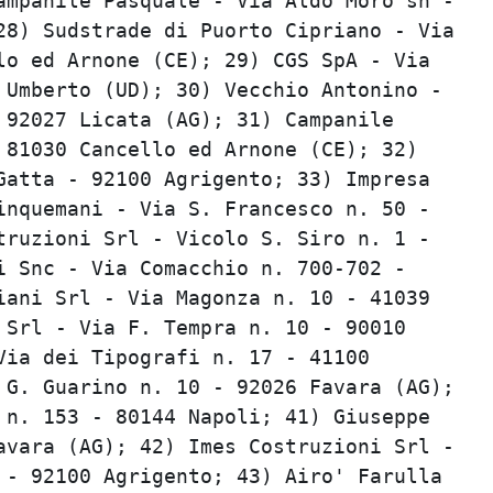
mpanile Pasquale - Via Aldo Moro sn -    
8) Sudstrade di Puorto Cipriano - Via    
o ed Arnone (CE); 29) CGS SpA - Via      
Umberto (UD); 30) Vecchio Antonino -     
92027 Licata (AG); 31) Campanile         
81030 Cancello ed Arnone (CE); 32)       
atta - 92100 Agrigento; 33) Impresa      
nquemani - Via S. Francesco n. 50 -      
ruzioni Srl - Vicolo S. Siro n. 1 -      
 Snc - Via Comacchio n. 700-702 -        
ani Srl - Via Magonza n. 10 - 41039      
Srl - Via F. Tempra n. 10 - 90010        
ia dei Tipografi n. 17 - 41100           
G. Guarino n. 10 - 92026 Favara (AG);    
n. 153 - 80144 Napoli; 41) Giuseppe      
vara (AG); 42) Imes Costruzioni Srl -    
- 92100 Agrigento; 43) Airo' Farulla     