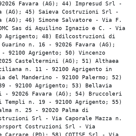
2026 Favara (AG); 44) Impresud Srl -     
 (AG); 45) Saieva Costruzioni Srl -      
 (AG); 46) Simone Salvatore - Via F.     
MC Sas di Aquilino Ignazio e C. - Via    
 Agrigento; 48) Edilcostruzioni di       
Guarino n. 16 - 92026 Favara (AG);       
- 92100 Agrigento; 50) Vincenzo          
025 Casteltermini (AG); 51) Althaea      
iliana n. 11 - 92100 Agrigento in        
a del Manderino - 92100 Palermo; 52)     
9 - 92100 Agrigento; 53) Bellavia        
 - 92026 Favara (AG); 54) Bruccoleri     
 Templi n. 19 - 92100 Agrigento; 55)     
lma n. 25 - 92020 Palma di               
truzioni Srl - Via Caporale Mazza n.     
rsport Costruzioni Srl - Via             
 Carrare (PD); 58) COTISE Srl - Via      