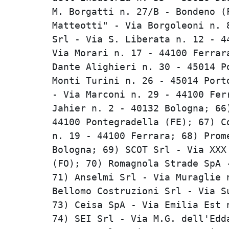
M. Borgatti n. 27/B - Bondeno (F
Matteotti" - Via Borgoleoni n. 8
Srl - Via S. Liberata n. 12 - 44
Via Morari n. 17 - 44100 Ferrara
Dante Alighieri n. 30 - 45014 Po
Monti Turini n. 26 - 45014 Porto
- Via Marconi n. 29 - 44100 Ferr
Jahier n. 2 - 40132 Bologna; 66)
44100 Pontegradella (FE); 67) Co
n. 19 - 44100 Ferrara; 68) Prome
Bologna; 69) SCOT Srl - Via XXX 
(FO); 70) Romagnola Strade SpA -
71) Anselmi Srl - Via Muraglie n
Bellomo Costruzioni Srl - Via Su
73) Ceisa SpA - Via Emilia Est n
74) SEI Srl - Via M.G. dell'Edda