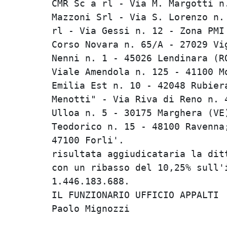
CMR Sc a rl - Via M. Margotti n.
Mazzoni Srl - Via S. Lorenzo n. 
rl - Via Gessi n. 12 - Zona PMI 
Corso Novara n. 65/A - 27029 Vig
Nenni n. 1 - 45026 Lendinara (RO
Viale Amendola n. 125 - 41100 Mo
Emilia Est n. 10 - 42048 Rubiera
Menotti" - Via Riva di Reno n. 4
Ulloa n. 5 - 30175 Marghera (VE)
Teodorico n. 15 - 48100 Ravenna;
47100 Forli'.                   
risultata aggiudicataria la ditt
con un ribasso del 10,25% sull'i
1.446.183.688.                  
IL FUNZIONARIO UFFICIO APPALTI  