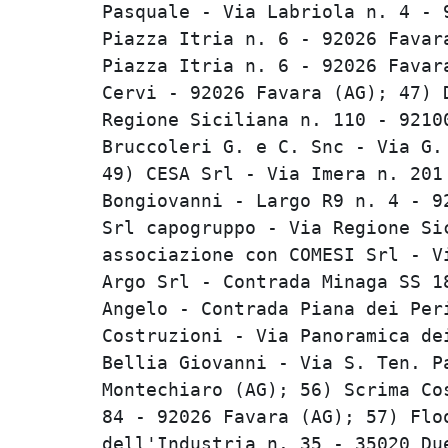
Pasquale - Via Labriola n. 4 - 9
Piazza Itria n. 6 - 92026 Favara
Piazza Itria n. 6 - 92026 Favara
Cervi - 92026 Favara (AG); 47) D
Regione Siciliana n. 110 - 92100
Bruccoleri G. e C. Snc - Via G. 
49) CESA Srl - Via Imera n. 201 
Bongiovanni - Largo R9 n. 4 - 92
Srl capogruppo - Via Regione Sic
associazione con COMESI Srl - Vi
Argo Srl - Contrada Minaga SS 18
Angelo - Contrada Piana dei Peri
Costruzioni - Via Panoramica dei
Bellia Giovanni - Via S. Ten. Pa
Montechiaro (AG); 56) Scrima Cos
84 - 92026 Favara (AG); 57) Floo
dell'Industria n. 35 - 35020 Due