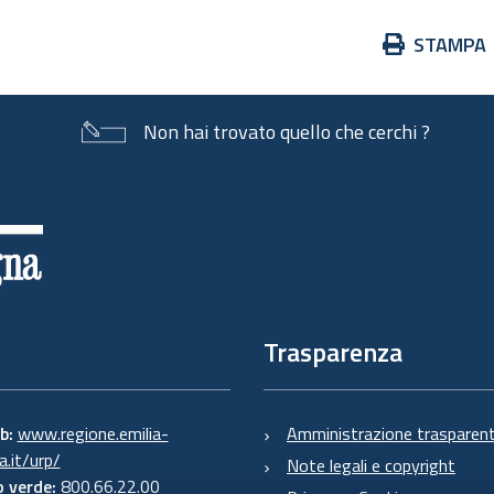
Azioni
STAMPA
sul
documento
Non hai trovato quello che cerchi ?
Trasparenza
eb:
www.regione.emilia-
Amministrazione trasparen
.it/urp/
Note legali e copyright
 verde:
800.66.22.00