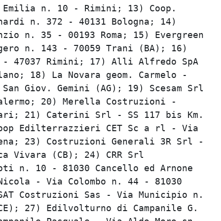
Emilia n. 10 - Rimini; 13) Coop.         
ardi n. 372 - 40131 Bologna; 14)         
zio n. 35 - 00193 Roma; 15) Evergreen    
ero n. 143 - 70059 Trani (BA); 16)       
- 47037 Rimini; 17) Alli Alfredo SpA     
ano; 18) La Novara geom. Carmelo -       
San Giov. Gemini (AG); 19) Scesam Srl    
lermo; 20) Merella Costruzioni -         
ri; 21) Caterini Srl - SS 117 bis Km.    
op Edilterrazzieri CET Sc a rl - Via     
na; 23) Costruzioni Generali 3R Srl -    
a Vivara (CB); 24) CRR Srl               
ti n. 10 - 81030 Cancello ed Arnone      
icola - Via Colombo n. 44 - 81030        
AT Costruzioni Sas - Via Municipio n.    
E); 27) Edilvolturno di Campanile G.     