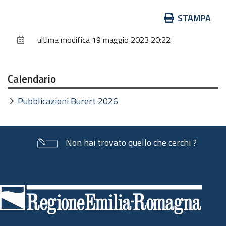
Azioni
STAMPA
sul
ultima modifica
19 maggio 2023 20:22
documento
Calendario
Pubblicazioni Burert 2026
Non hai trovato quello che cerchi ?
Piè
di
pagina