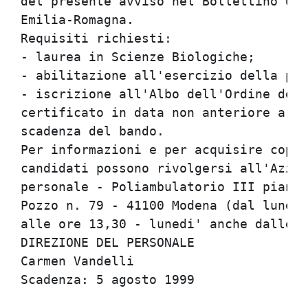
del presente avviso nel Bollettino Uff
Emilia-Romagna.                       
Requisiti richiesti:                  
- laurea in Scienze Biologiche;       
- abilitazione all'esercizio della pro
- iscrizione all'Albo dell'Ordine dei 
certificato in data non anteriore a se
scadenza del bando.                   
Per informazioni e per acquisire copia
candidati possono rivolgersi all'Azien
personale - Poliambulatorio III piano 
Pozzo n. 79 - 41100 Modena (dal lunedi
alle ore 13,30 - lunedi' anche dalle o
DIREZIONE DEL PERSONALE               
Carmen Vandelli                       