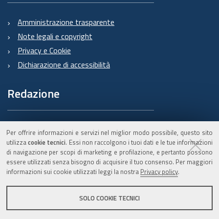
Amministrazione trasparente
Note legali e copyright
Privacy e Cookie
Dichiarazione di accessibilità
Redazione
Informazioni sul Burert
Per offrire informazioni e servizi nel miglior modo possibile, questo sito
e contatti
utilizza
cookie tecnici
. Essi non raccolgono i tuoi dati e le tue informazioni
di navigazione per scopi di marketing e profilazione, e pertanto possono
essere utilizzati senza bisogno di acquisire il tuo consenso. Per maggiori
informazioni sui cookie utilizzati leggi la nostra
Privacy policy
.
C.F. 800.625.903.79
SOLO COOKIE TECNICI