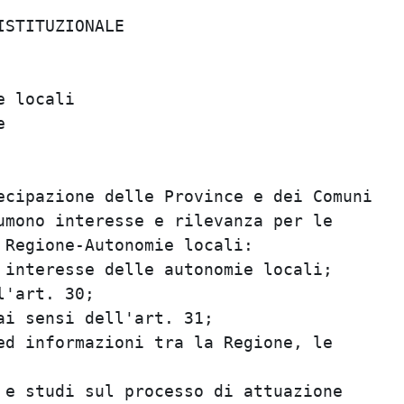
                                         
STITUZIONALE                             
                                         
                                         
 locali                                  
                                         
                                         
                                         
cipazione delle Province e dei Comuni    
mono interesse e rilevanza per le        
Regione-Autonomie locali:                
interesse delle autonomie locali;        
'art. 30;                                
i sensi dell'art. 31;                    
d informazioni tra la Regione, le        
                                         
e studi sul processo di attuazione       