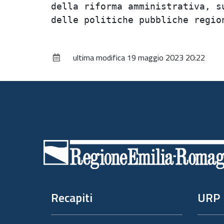
della riforma amministrativa, su
ultima modifica
19 maggio 2023 20:22
Piè
di
pagina
Recapiti
URP