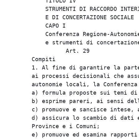
    TITOLO IV                   
    STRUMENTI DI RACCORDO INTERI
    E DI CONCERTAZIONE SOCIALE  
    CAPO I                      
    Conferenza Regione-Autonomie
    e strumenti di concertazione
          Art. 29               
Compiti                         
1. Al fine di garantire la parte
ai processi decisionali che assu
autonomie locali, la Conferenza 
a) formula proposte sui temi di 
b) esprime pareri, ai sensi dell
c) promuove e sancisce intese, a
d) assicura lo scambio di dati e
Province e i Comuni;            
e) promuove ed esamina rapporti 