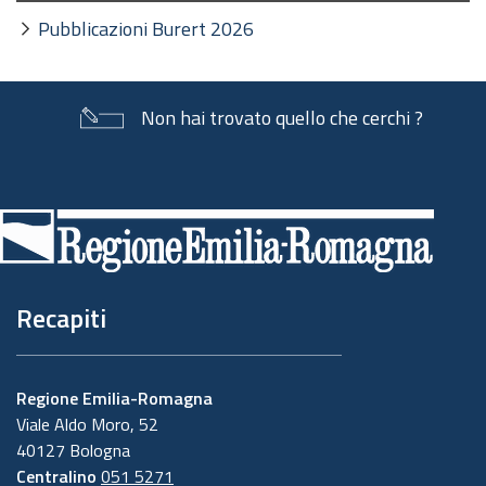
Pubblicazioni Burert 2026
Non hai trovato quello che cerchi ?
Piè
di
pagina
Recapiti
Regione Emilia-Romagna
Viale Aldo Moro, 52
40127 Bologna
Centralino
051 5271