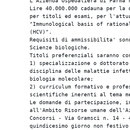
L'Azienda Ospedaliera di Parma h
Lire 40.000.000 cadauna per la d
per titoli ed esami, per l'attua
"Immunological basis of rational
(HCV)".                         
Requisiti di ammissibilita' sono
Scienze biologiche.             
Titoli preferenziali saranno con
1) specializzazione o dottorato 
disciplina delle malattie infett
biologia molecolare;            
2) curriculum formativo e profes
scientifiche inerenti al tema me
Le domande di partecipazione, in
all'Ambito Risorse umane dell'Az
Concorsi - Via Gramsci n. 14 - 4
quindicesimo giorno non festivo 