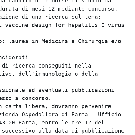
a bandito n. 2 borse di studio da        
urata di mesi 12 mediante concorso,      
zione di una ricerca sul tema:           
 vaccine design for hepatitis C virus    
                                         
: laurea in Medicina e Chirurgia e/o     
                                         
siderati:                                
di ricerca conseguiti nella              
ive, dell'immunologia o della            
                                         
sionale ed eventuali pubblicazioni       
sso a concorso.                          
 carta libera, dovranno pervenire        
ienda Ospedaliera di Parma - Ufficio     
3100 Parma, entro le ore 12 del          
successivo alla data di pubblicazione    