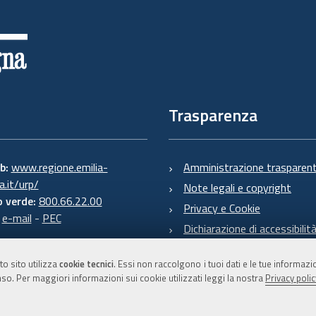
Trasparenza
eb:
www.regione.emilia-
Amministrazione trasparen
.it/urp/
Note legali e copyright
 verde:
800.66.22.00
Privacy e Cookie
:
e-mail
-
PEC
Dichiarazione di accessibilit
to sito utilizza
cookie tecnici
. Essi non raccolgono i tuoi dati e le tue informaz
so. Per maggiori informazioni sui cookie utilizzati leggi la nostra
Privacy polic
C.F. 800.625.903.79