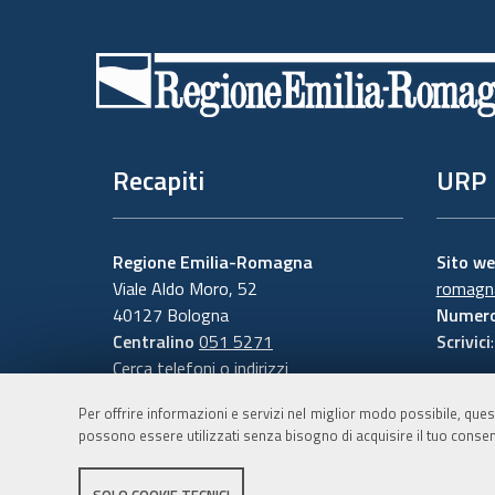
Piè
di
pagina
Recapiti
URP
Regione Emilia-Romagna
Sito w
Viale Aldo Moro, 52
romagna
40127 Bologna
Numero
Centralino
051 5271
Scrivici
Cerca telefoni o indirizzi
Per offrire informazioni e servizi nel miglior modo possibile, ques
possono essere utilizzati senza bisogno di acquisire il tuo consen