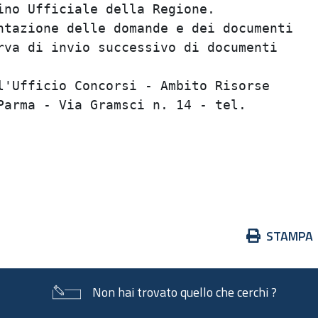
no Ufficiale della Regione.              
tazione delle domande e dei documenti    
va di invio successivo di documenti      
                                         
'Ufficio Concorsi - Ambito Risorse       
arma - Via Gramsci n. 14 - tel.          
                                         
                                         
                                         
Azioni
STAMPA
sul
documento
Non hai trovato quello che cerchi ?