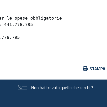
                                         
                                         
r le spese obbligatorie                  
 441.776.795                             
                                         
776.795                                  
                                         
Azioni
STAMPA
sul
documento
Non hai trovato quello che cerchi ?