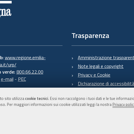
Trasparenza
eb:
www.regione.emilia-
Amministrazione trasparen
.it/urp/
Note legali e copyright
 verde:
800.66.22.00
Privacy e Cookie
:
e-mail
-
PEC
Dichiarazione di accessibilit
to sito utilizza
cookie tecnici
. Essi non raccolgono i tuoi dati e le tue informaz
so. Per maggiori informazioni sui cookie utilizzati leggi la nostra
Privacy polic
C.F. 800.625.903.79