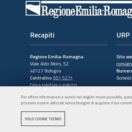
di
pagina
Recapiti
URP
Regione Emilia-Romagna
Sito w
Viale Aldo Moro, 52
romagna
40127 Bologna
Numero
Centralino
051 5271
Scrivici
Cerca telefoni o indirizzi
Per offrire informazioni e servizi nel miglior modo possibile, ques
possono essere utilizzati senza bisogno di acquisire il tuo consen
SOLO COOKIE TECNICI