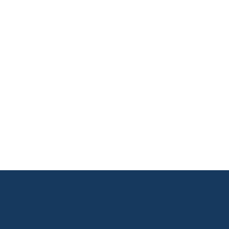
       

       

       

       

       

       

       
