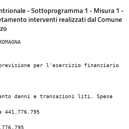
ntrionale - Sottoprogramma 1 - Misura 1 -
etamento interventi realizzati dal Comune
zzo
OMAGNA                                   
                                         
                                         
revisione per l'esercizio finanziario    
                                         
                                         
                                         
nto danni e transazioni liti. Spese      
                                         
 441.776.795                             
                                         
776.795                                  