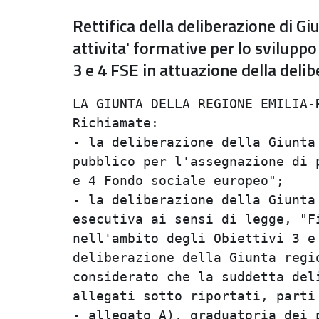
Rettifica della deliberazione di 
attivita' formative per lo sviluppo
3 e 4 FSE in attuazione della deli
LA GIUNTA DELLA REGIONE EMILIA-ROMAGNA                                          
Richiamate:                                                                     
- la deliberazione della Giunta regionale n. 52 del 25/1/1999 "Avviso           
pubblico per l'assegnazione di progetti nell'ambito degli Obiettivi 3           
e 4 Fondo sociale europeo";                                                     
- la deliberazione della Giunta regionale n. 1105 del 29/6/1999,                
esecutiva ai sensi di legge, "Finanziamento delle attivita' formative           
nell'ambito degli Obiettivi 3 e 4 - FSE in attuazione della                     
deliberazione della Giunta regionale 52/99";                                    
considerato che la suddetta deliberazione 1105/99 e' corredata degli            
allegati sotto riportati, parti integranti del medesimo atto:                   
- allegato A), graduatoria dei progetti ammissibili per quanto                  
attiene l'Obiettivo 3;                                                          
- allegato B), graduatoria dei progetti ammissibili per quanto                  
attiene l'Obiettivo 4;                                                          
- allegato C), elenco delle iniziative da finanziare, secondo                   
l'ordine della graduatoria sopra citata, riguardanti l'Obiettivo 3;             
- allegato D), elenco delle iniziative da finanziare, secondo                   
l'ordine della graduatoria sopra citata, riguardanti l'Obiettivo 4;             
rilevato che nei sopra citati allegati A) e C), per mero errore                 
materiale, e' stato riportato quanto segue:                                     
- il soggetto attuatore dei progetti nn. 141 - 142 - 143 - 144 - 147            
- 149 e' stato indicato come Ecipar Forli' Scarl - Viale Roma - 47100           
Forli' - anziche' la costituenda ATI tra Ecipar Forli'-Cesena, Ecap             
E.R., Efeso E.R. ed Enfap Forli';                                               
- il soggetto attuatore dei progetti nn. 201 - 202 e' stato indicato            
come Ecap Emilia-Romagna Soc. cooperativa a rl - Via Bigari n. 3 -              
40128 Bologna - anziche' la costituenda ATI tra "Ecap E.R., Ecipar              
Forli'-Cesena, Efeso E.R. ed Enfap Forli'";                                     
- il soggetto attuatore del progetto n. 107 e' stato indicato come              
Enfap Emilia-Romagna - Via Bigari n. 3 - 40128 Bologna - anziche' la            
costituenda ATI tra Enfap Forli', Ecap E.R., Ecipar Forli'-Cesena ed            
Efeso E.R.;                                                                     
considerato che nel sopra citato allegato A), per mero errore                   
materiale, e' stato attribuita la titolarita' del progetto n. 203 al            
soggetto attuatore Ecap Emilia-Romagna Soc. cooperativa a rl - Via              
Bigari n. 3 - 40128 Bologna, anziche' alla costituenda ATI tra Ecap             
E.R., Ecipar Forli'-Cesena, Efeso E.R. ed Enfap Forli';                         
rilevato inoltre che nei sopra citati allegati B) e D), per mero                
errore materiale, e' stato riportato quanto segue:                              
- il soggetto attuatore dei progetti n. 145 - 146 - 150 e' stato                
indicato come Ecipar Forli' scarl - Viale Roma - 47100 Forli' -                 
anziche' la costituenda ATI tra Ecipar Forli'-Cesena, Ecap, E.R.,               
Efeso E.R. ed Enfap Forli';                                                     
- il soggetto attuatore del progetto n. 106 e' stato indicato come              
Enfap Emilia-Romagna - Via Bigari n. 3 - 40128 Bologna - anziche' la            
costituenda ATI tra Enfap Forli', Ecap E.R., Ecipar Forli'-Cesena, ed           
Efeso E.R.;                                                                  