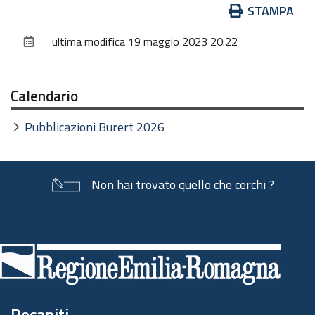
Azioni
STAMPA
sul
ultima modifica
19 maggio 2023 20:22
documento
Calendario
Pubblicazioni Burert 2026
Non hai trovato quello che cerchi ?
Piè
di
pagina
Recapiti