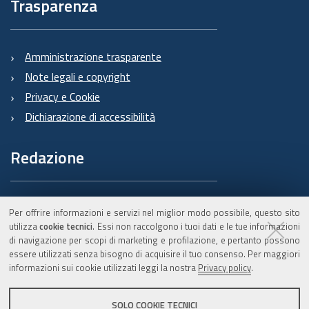
Trasparenza
Amministrazione trasparente
Note legali e copyright
Privacy e Cookie
Dichiarazione di accessibilità
Redazione
Informazioni sul Burert
Per offrire informazioni e servizi nel miglior modo possibile, questo sito
e contatti
utilizza
cookie tecnici
. Essi non raccolgono i tuoi dati e le tue informazioni
di navigazione per scopi di marketing e profilazione, e pertanto possono
essere utilizzati senza bisogno di acquisire il tuo consenso. Per maggiori
informazioni sui cookie utilizzati leggi la nostra
Privacy policy
.
C.F. 800.625.903.79
SOLO COOKIE TECNICI