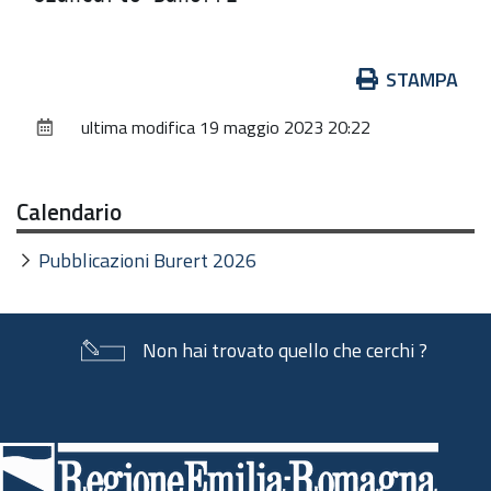
Azioni
STAMPA
sul
ultima modifica
19 maggio 2023 20:22
documento
Calendario
Pubblicazioni Burert 2026
Non hai trovato quello che cerchi ?
Piè
di
pagina