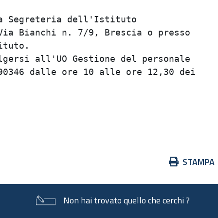
                                         
 Segreteria dell'Istituto                
ia Bianchi n. 7/9, Brescia o presso      
tuto.                                    
gersi all'UO Gestione del personale      
0346 dalle ore 10 alle ore 12,30 dei     
                                         
                                         
                                         
Azioni
STAMPA
sul
documento
Non hai trovato quello che cerchi ?