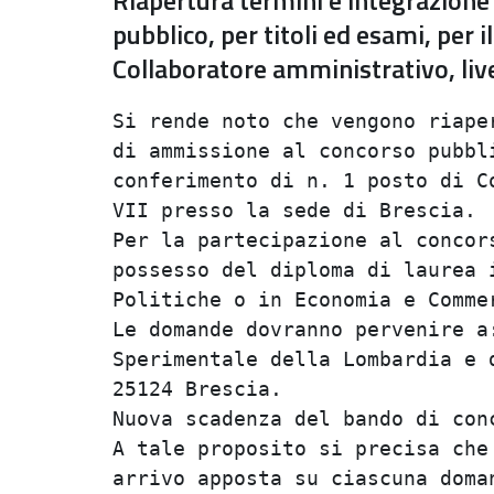
Riapertura termini e integrazione
pubblico, per titoli ed esami, per i
Collaboratore amministrativo, livel
Si rende noto che vengono riaper
di ammissione al concorso pubbli
conferimento di n. 1 posto di Co
VII presso la sede di Brescia.  
Per la partecipazione al concors
possesso del diploma di laurea i
Politiche o in Economia e Commer
Le domande dovranno pervenire a:
Sperimentale della Lombardia e d
25124 Brescia.                  
Nuova scadenza del bando di conc
A tale proposito si precisa che 
arrivo apposta su ciascuna doman