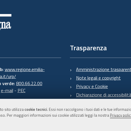
Trasparenza
eb:
www.regione.emilia-
Amministrazione trasparen
.it/urp/
Note legali e copyright
 verde:
800.66.22.00
Privacy e Cookie
:
e-mail
-
PEC
Dichiarazione di accessibilit
to sito utilizza
cookie tecnici
. Essi non raccolgono i tuoi dati e le tue informaz
so. Per maggiori informazioni sui cookie utilizzati leggi la nostra
Privacy polic
C.F. 800.625.903.79