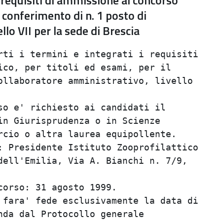
 requisiti di ammissione al concorso
l conferimento di n. 1 posto di
lo VII per la sede di Brescia
ti i termini e integrati i requisiti     
co, per titoli ed esami, per il          
llaboratore amministrativo, livello      
                                         
o e' richiesto ai candidati il           
n Giurisprudenza o in Scienze            
cio o altra laurea equipollente.         
 Presidente Istituto Zooprofilattico     
ell'Emilia, Via A. Bianchi n. 7/9,       
                                         
orso: 31 agosto 1999.                    
fara' fede esclusivamente la data di     
da dal Protocollo generale               