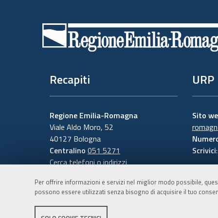
Piè
di
pagina
Recapiti
URP
Regione Emilia-Romagna
Sito w
Viale Aldo Moro, 52
romagna
40127 Bologna
Numero
Centralino
051 5271
Scrivici
Cerca telefoni o indirizzi
Per offrire informazioni e servizi nel miglior modo possibile, ques
possono essere utilizzati senza bisogno di acquisire il tuo consen